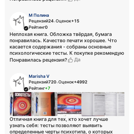
М Полина
Рецензий
24
Оценок
+15
•
Рейтинг
0
Неплохая книга. Обложка твёрдая, бумага
понравилась. Качество печати хорошее. Что
касается содержания - собраны основные
психологические тесты. К покупке рекомендую
Да
Понравилась рецензия?
Marisha V
Рецензий
720
Оценок
+4992
•
Рейтинг
+7
Отличная книга для тех, кто хочет лучше
узнать себя: тесты позволяют выявить
определенные черты психотипа, о которых