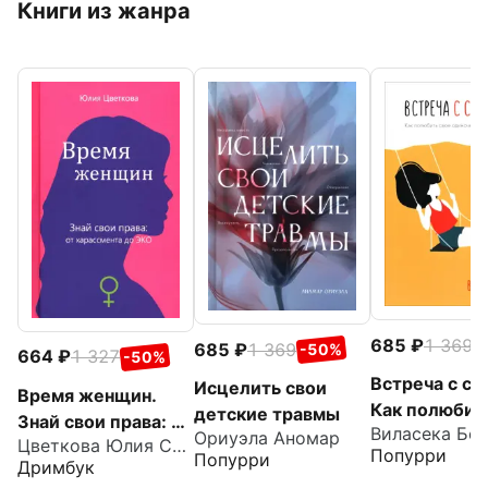
Книги из жанра
685
1 369
-
685
1 369
-50%
664
1 327
-50%
Встреча с со
Исцелить свои
Время женщин.
Как полюбит
детские травмы
Знай свои права: от
Виласека Бо
одиночество
Ориуэла Аномар
Цветкова Юлия Сергеевна
харассмента до
Попурри
Попурри
Дримбук
ЭКО