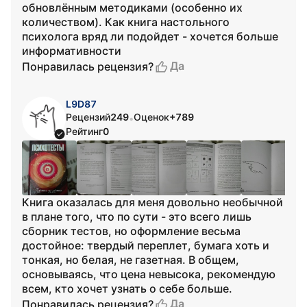
обновлённым методиками (особенно их
количеством). Как книга настольного
психолога вряд ли подойдет - хочется больше
информативности
Да
Понравилась рецензия?
L9D87
Рецензий
249
Оценок
+789
•
Рейтинг
0
Книга оказалась для меня довольно необычной
в плане того, что по сути - это всего лишь
сборник тестов, но оформление весьма
достойное: твердый переплет, бумага хоть и
тонкая, но белая, не газетная. В общем,
основываясь, что цена невысока, рекомендую
всем, кто хочет узнать о себе больше.
Да
Понравилась рецензия?