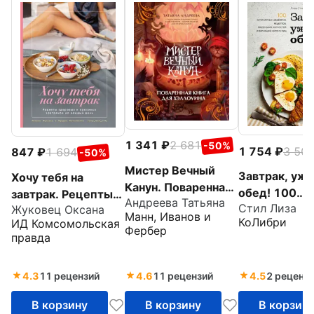
1 341
2 681
-50%
1 754
3 50
847
1 694
-50%
Мистер Вечный
Завтрак, ужин
Хочу тебя на
Канун. Поваренная
обед! 100
завтрак. Рецепты
Андреева Татьяна
книга для
Стил Лиза
Жуковец Оксана
кулинарных
красивых и
Манн, Иванов и
Хэллоуина
КоЛибри
ИД Комсомольская
шедевров,
здоровых
Фербер
правда
рецептов,
завтраков на
маленьких
каждый день
4.3
11 рецензий
4.6
11 рецензий
4.5
2 реценз
хитростей и
вариаций
В корзину
В корзину
В корзин