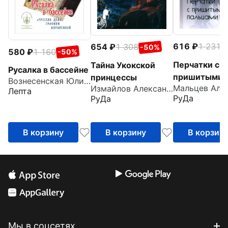
616
1 231
654
1 308
-
-50%
580
1 160
-50%
Перчатки с
Тайна Укокской
Русалка в бассейне
пришитыми
принцессы
Вознесенская Юлия Николаевна
Измайлов Александр
пальцами
Лепта
РуДа
РуДа
В корзину
В корзину
В корзин
Мы в соцсетях