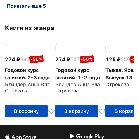
Показать еще 5
Книги из жанра
274
547
274
547
125
250
-50%
-50%
-5
Годовой курс
Годовой курс
Тыква. Ясель
занятий. 2-3 года
занятий. 1-2 года
Выпуск 13
Блиндер Анна Владимировна
Блиндер Анна Владимировна
Стрекоза
Стрекоза
Стрекоза
В корзину
В корзину
В корзин