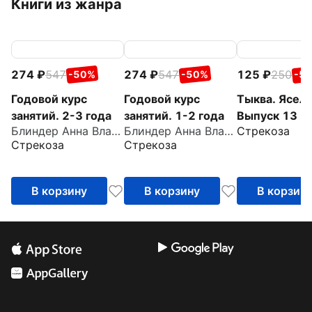
Книги из жанра
274
547
274
547
125
250
-50%
-50%
-5
Годовой курс
Годовой курс
Тыква. Ясель
занятий. 2-3 года
занятий. 1-2 года
Выпуск 13
Блиндер Анна Владимировна
Блиндер Анна Владимировна
Стрекоза
Стрекоза
Стрекоза
В корзину
В корзину
В корзин