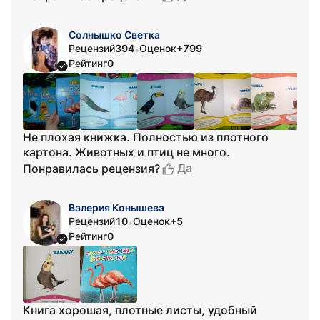
Солнышко Светка
Рецензий
394
Оценок
+799
•
Рейтинг
0
Не плохая книжка. Полностью из плотного
картона. Животных и птиц не много.
Да
Понравилась рецензия?
Валерия Конышева
Рецензий
10
Оценок
+5
•
Рейтинг
0
Книга хорошая, плотные листы, удобный