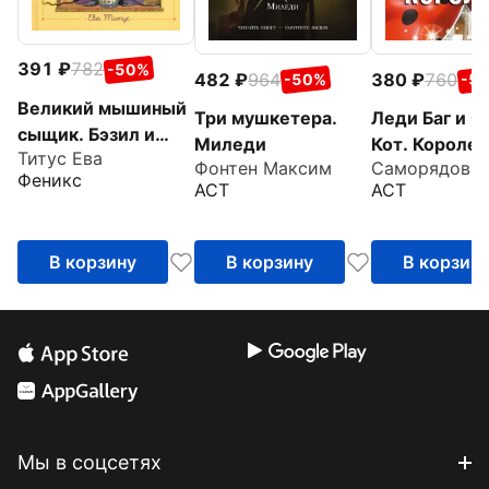
391
782
-50%
482
964
380
760
-50%
-5
Великий мышиный
Три мушкетера.
Леди Баг и С
сыщик. Бэзил и
Миледи
Кот. Королев
Титус Ева
Кошачья пещера
Фонтен Максим
Феникс
АСТ
АСТ
В корзину
В корзину
В корзин
Мы в соцсетях