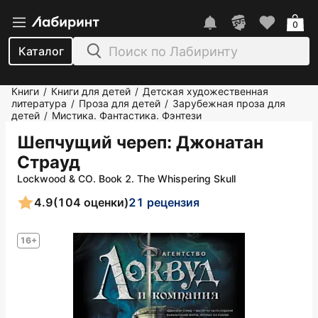
0
Каталог
Книги
Книги для детей
Детская художественная
/
/
литература
Проза для детей
Зарубежная проза для
/
/
детей
Мистика. Фантастика. Фэнтези
/
Шепчущий череп
: Джонатан
Страуд
Lockwood & CO. Book 2. The Whispering Skull
4.9
(104 оценки)
21 рецензия
16+