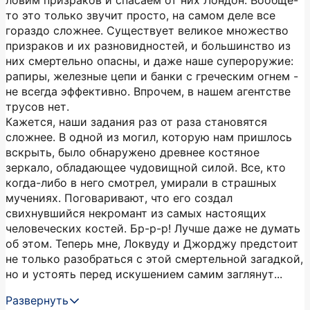
ловим призраков и спасаем от них Лондон. Вообще-
то это только звучит просто, на самом деле все
гораздо сложнее. Существует великое множество
призраков и их разновидностей, и большинство из
них смертельно опасны, и даже наше супероружие:
рапиры, железные цепи и банки с греческим огнем -
не всегда эффективно. Впрочем, в нашем агентстве
трусов нет.
Кажется, наши задания раз от раза становятся
сложнее. В одной из могил, которую нам пришлось
вскрыть, было обнаружено древнее костяное
зеркало, обладающее чудовищной силой. Все, кто
когда-либо в него смотрел, умирали в страшных
мучениях. Поговаривают, что его создал
свихнувшийся некромант из самых настоящих
человеческих костей. Бр-р-р! Лучше даже не думать
об этом. Теперь мне, Локвуду и Джорджу предстоит
не только разобраться с этой смертельной загадкой,
но и устоять перед искушением самим заглянут...
Развернуть