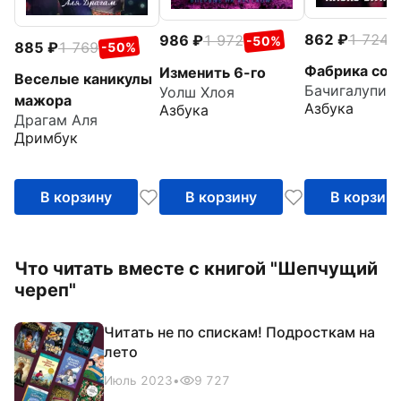
862
1 724
986
1 972
-
-50%
885
1 769
-50%
Фабрика сом
Изменить 6-го
Веселые каникулы
Бачигалупи 
Уолш Хлоя
мажора
Азбука
Азбука
Драгам Аля
Дримбук
В корзину
В корзину
В корзин
Что читать вместе с книгой "Шепчущий
череп"
Читать не по спискам! Подросткам на
лето
Июль 2023
•
9 727