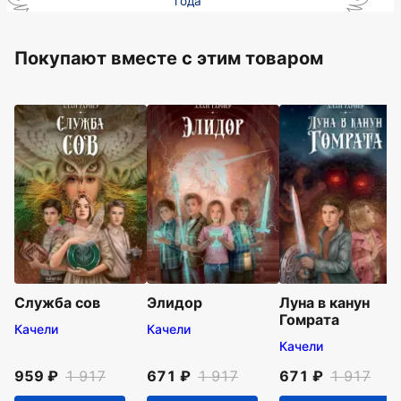
года
Покупают вместе c этим товаром
Служба сов
Элидор
Луна в канун
Гомрата
Качели
Качели
Качели
959
1 917
671
1 917
671
1 917