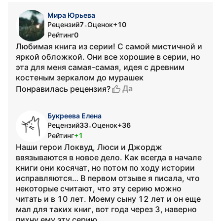
Мира Юрьева
Рецензий
7
Оценок
+10
•
Рейтинг
0
Любимая книга из серии! С самой мистичной и
яркой обложкой. Они все хорошие в серии, но
эта для меня самая-самая, идея с древним
костеным зеркалом до мурашек
Да
Понравилась рецензия?
Букреева Елена
Рецензий
33
Оценок
+36
•
Рейтинг
+1
Наши герои Локвуд, Люси и Джордж
ввязываются в новое дело. Как всегда в начале
книги они косячат, но потом по ходу истории
исправляются… В первом отзыве я писала, что
некоторые считают, что эту серию можно
читать и в 10 лет. Моему сыну 12 лет и он еще
мал для таких книг, вот года через 3, наверно
пихну ему эту серию....