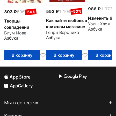
986
1 972
-
552
1 104
303
606
-50%
-50%
Изменить 6-
Как найти любовь в
Творцы
Уолш Хлоя
книжном магазине
совпадений
Азбука
Генри Вероника
Блум Йоав
Азбука
Азбука
В корзину
В корзину
В корзин
Мы в соцсетях
Каталог