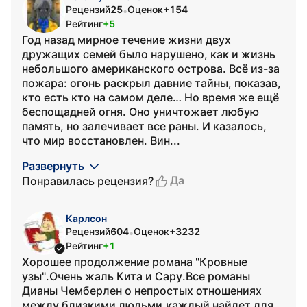
Рецензий
25
Оценок
+154
•
Рейтинг
+5
Год назад мирное течение жизни двух
дружащих семей было нарушено, как и жизнь
небольшого американского острова. Всё из-за
пожара: огонь раскрыл давние тайны, показав,
кто есть кто на самом деле… Но время же ещё
беспощадней огня. Оно уничтожает любую
память, но залечивает все раны. И казалось,
что мир восстановлен. Вин...
Развернуть
Да
Понравилась рецензия?
Карлсон
Рецензий
604
Оценок
+3232
•
Рейтинг
+1
Хорошее продолжение романа "Кровные
узы".Очень жаль Кита и Сару.Все романы
Дианы Чемберлен о непростых отношениях
между близкими людьми,каждый найдет для