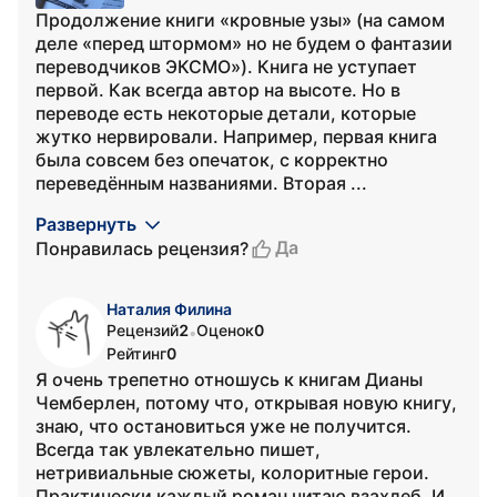
Продолжение книги «кровные узы» (на самом
деле «перед штормом» но не будем о фантазии
переводчиков ЭКСМО»). Книга не уступает
первой. Как всегда автор на высоте. Но в
переводе есть некоторые детали, которые
жутко нервировали. Например, первая книга
была совсем без опечаток, с корректно
переведённым названиями. Вторая ...
Развернуть
Да
Понравилась рецензия?
Наталия Филина
Рецензий
2
Оценок
0
•
Рейтинг
0
Я очень трепетно отношусь к книгам Дианы
Чемберлен, потому что, открывая новую книгу,
знаю, что остановиться уже не получится.
Всегда так увлекательно пишет,
нетривиальные сюжеты, колоритные герои.
Практически каждый роман читаю взахлеб. И