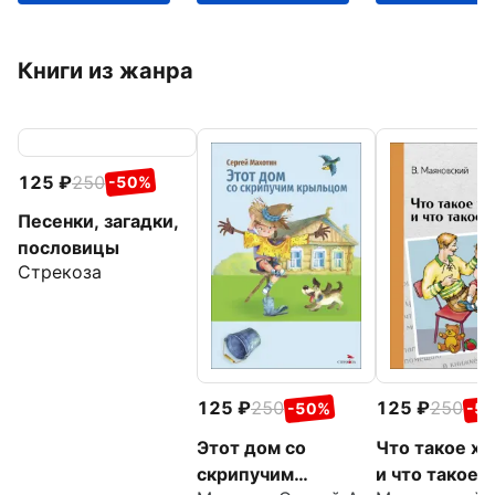
Книги из жанра
125
250
-50%
Песенки, загадки,
пословицы
Стрекоза
125
250
125
250
-50%
-5
Этот дом со
Что такое х
скрипучим
и что такое 