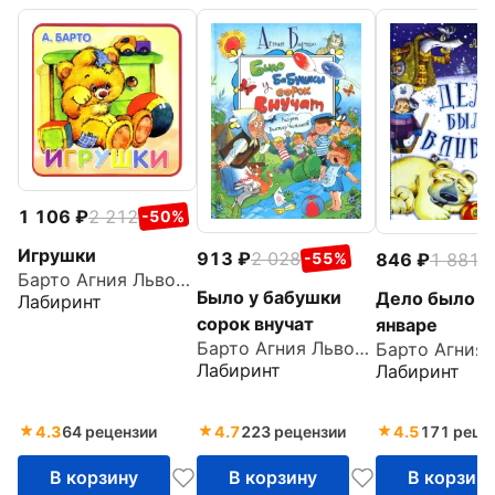
1 106
2 212
-50%
Игрушки
913
2 028
846
1 881
-55%
-
Барто Агния Львовна
Было у бабушки
Дело было в
Лабиринт
сорок внучат
январе
Барто Агния Львовна
Лабиринт
Лабиринт
4.3
64 рецензии
4.7
223 рецензии
4.5
171 реце
В корзину
В корзину
В корзин