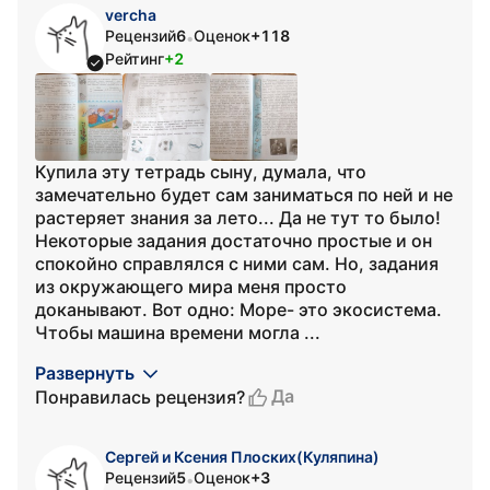
vercha
Рецензий
6
Оценок
+118
•
Рейтинг
+2
Купила эту тетрадь сыну, думала, что
замечательно будет сам заниматься по ней и не
растеряет знания за лето... Да не тут то было!
Некоторые задания достаточно простые и он
спокойно справлялся с ними сам. Но, задания
из окружающего мира меня просто
доканывают. Вот одно: Море- это экосистема.
Чтобы машина времени могла ...
Развернуть
Да
Понравилась рецензия?
Сергей и Ксения Плоских(Куляпина)
Рецензий
5
Оценок
+3
•