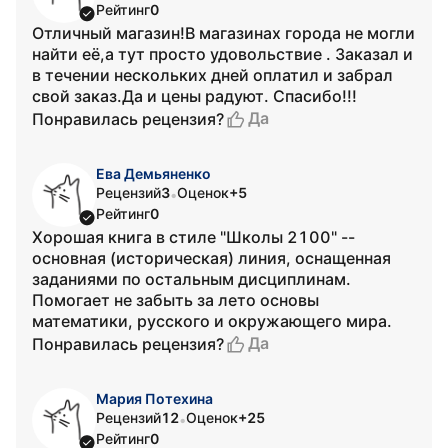
Рейтинг
0
Отличный магазин!В магазинах города не могли
найти её,а тут просто удовольствие . Заказал и
в течении нескольких дней оплатил и забрал
свой заказ.Да и цены радуют. Спасибо!!!
Да
Понравилась рецензия?
Ева Демьяненко
Рецензий
3
Оценок
+5
•
Рейтинг
0
Хорошая книга в стиле "Школы 2100" --
основная (историческая) линия, оснащенная
заданиями по остальным дисциплинам.
Помогает не забыть за лето основы
математики, русского и окружающего мира.
Да
Понравилась рецензия?
Мария Потехина
Рецензий
12
Оценок
+25
•
Рейтинг
0