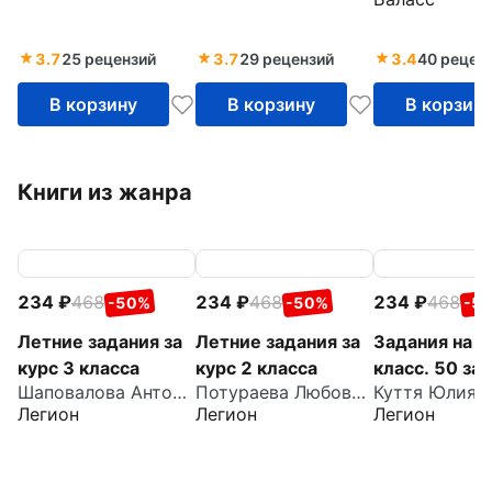
для детей 5-
Книга 1, 2. ФГОС
В 2-х частях
1. ФГОС
3.7
25 рецензий
3.7
29 рецензий
3.4
40 рецен
В корзину
В корзину
В корзин
Книги из жанра
234
468
234
468
234
468
-50%
-50%
-5
Летние задания за
Летние задания за
Задания на л
курс 3 класса
курс 2 класса
класс. 50 за
Шаповалова Антонина Николаевна
Потураева Любовь Николаевна
Легион
Легион
Легион