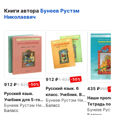
Книги автора
Бунеев Рустэм
Николаевич
912
1 823
-50%
912
1 823
-50%
Русский язык. 6
435
869
-5
Русский язык.
класс. Учебник. В
Наши пропис
Учебник для 5-го
Бунеев Рустэм Николаевич
2-х книгах. ФГОС
Тетрадь по
Баласс
Бунеев Рустэм Николаевич
класса основной
речевому ра
Баласс
школы. В 2 книгах.
Баласс