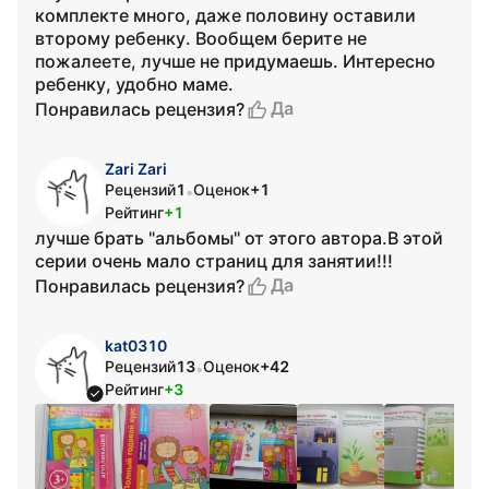
комплекте много, даже половину оставили
второму ребенку. Вообщем берите не
пожалеете, лучше не придумаешь. Интересно
ребенку, удобно маме.
Да
Понравилась рецензия?
Zari Zari
Рецензий
1
Оценок
+1
•
Рейтинг
+1
лучше брать "альбомы" от этого автора.В этой
серии очень мало страниц для занятии!!!
Да
Понравилась рецензия?
kat0310
Рецензий
13
Оценок
+42
•
Рейтинг
+3