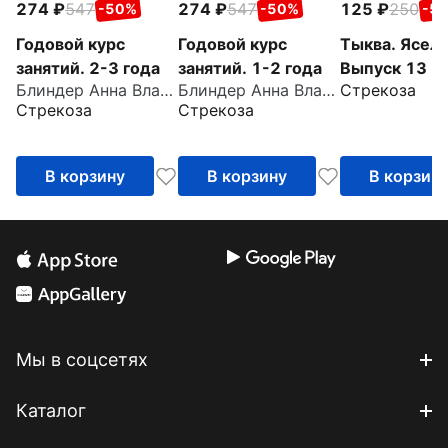
274
547
274
547
125
250
-50%
-50%
-5
Годовой курс
Годовой курс
Тыква. Ясель
занятий. 2-3 года
занятий. 1-2 года
Выпуск 13
Блиндер Анна Владимировна
Блиндер Анна Владимировна
Стрекоза
Стрекоза
Стрекоза
В корзину
В корзину
В корзин
Мы в соцсетях
Каталог