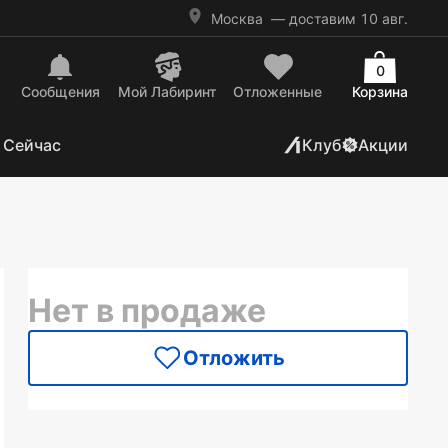
Москва
— доставим 10 авг.
0
Сообщения
Mой Лабиринт
Отложенные
Корзина
 Сейчас
Клуб
Акции
Нет в продаже
Отложить