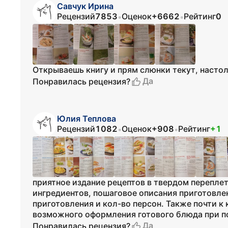
Савчук Ирина
Рецензий
7853
Оценок
+6662
Рейтинг
0
•
•
Открываешь книгу и прям слюнки текут, настол
Да
Понравилась рецензия?
Юлия Теплова
Рецензий
1082
Оценок
+908
Рейтинг
+1
•
•
приятное издание рецептов в твердом переплет
ингредиентов, пошаговое описания приготовле
приготовления и кол-во персон. Также почти 
возможного оформления готового блюда при п
Да
Понравилась рецензия?