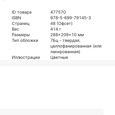
ID товара
477570
ISBN
978-5-699-79145-3
Страниц
48
(Офсет)
Вес
414
г
Размеры
288x209x10
мм
Тип обложки
7Бц - твердая,
целлофанированная (или
лакированная)
Иллюстрации
Цветные