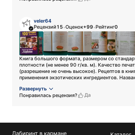
veler64
Рецензий
15
Оценок
+99
Рейтинг
0
•
•
Книга большого формата, размером со стандар
плотности (не менее 90 г/кв. м). Качество печ
(разрешение не очень высокое). Рецептов в кни
применения экзотических ингредиентов. Назван
Развернуть
Да
Понравилась рецензия?
Лабиринт в кармане
Каталог