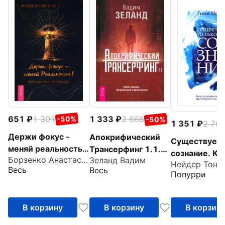
651
1 301
1 333
2 666
-50%
-50%
1 351
2 70
Держи фокус -
Апокрифический
Существует 
меняй реальность!
Трансерфинг 1.1.
сознание. Ка
Борзенко Анастасия
Зеланд Вадим
Практики
Новое издание
Нейдер Тони
осознанност
Весь
Весь
трансформации
Попурри
преобразит 
жизнь
В корзину
В корзину
В корзин