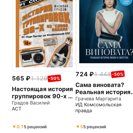
724
1 448
-50%
565
1 129
-50%
Сама виновата?
Настоящая история
Реальная история
группировок 90-х из
любви и зверства
Грачева Маргарита
Слова пацана. От
Градов Василий
ИД Комсомольская
АСТ
Хади Такташ до
правда
Измайловской ОПГ
0.7
5 рецензий
5
5 рецензий