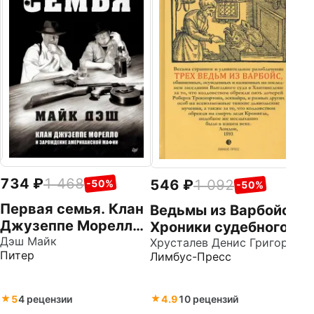
Вр
734
1 468
546
1 092
-50%
-50%
Первая семья. Клан
Ведьмы из Варбойс.
Джузеппе Морелло
Хроники судебного
и зарождение
Дэш Майк
процесса. Весьма
Хрусталев Денис Григорьевич
Питер
Лимбус-Пресс
американской
странное и
мафии
удивительное
разоблачение трех
5
4 рецензии
4.9
10 рецензий
вед.