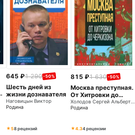
645
1 290
815
1 630
-50%
-50%
Шесть дней из
Москва преступная.
жизни дознавателя
От Хитровки до
Наговицын Виктор
Черкизона
Холодов Сергей Альбертович
Родина
Родина
5
8 рецензий
4.3
4 рецензии