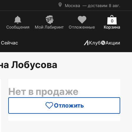
Москва
— доставим 8 авг.
0
Сообщения
Mой Лабиринт
Отложенные
Корзина
 Сейчас
Клуб
Акции
ина Лобусова
Нет в продаже
Отложить