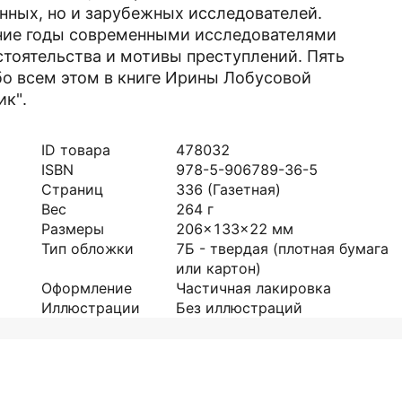
нных, но и зарубежных исследователей.
ние годы современными исследователями
тоятельства и мотивы преступлений. Пять
бо всем этом в книге Ирины Лобусовой
ик".
ID товара
478032
ISBN
978-5-906789-36-5
Страниц
336
(Газетная)
Вес
264
г
Размеры
206x133x22
мм
Тип обложки
7Б - твердая (плотная бумага
или картон)
Оформление
Частичная лакировка
Иллюстрации
Без иллюстраций