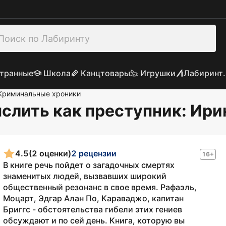
транные
Школа
Канцтовары
Игрушки
Лабиринт.
Криминальные хроники
слить как преступник
: Ир
4.5
(2 оценки)
2 рецензии
16+
В книге речь пойдет о загадочных смертях
знаменитых людей, вызвавших широкий
общественный резонанс в свое время. Рафаэль,
Моцарт, Эдгар Алан По, Караваджо, капитан
Бриггс - обстоятельства гибели этих гениев
обсуждают и по сей день. Книга, которую вы