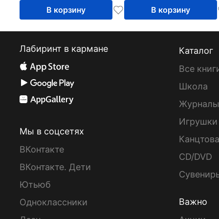
В корзину
В корзину
Лабиринт в кармане
Каталог
Все книг
Школа
Журнал
Игрушки
Мы в соцсетях
Канцтов
ВКонтакте
CD/DVD
ВКонтакте. Дети
Сувенир
Ютьюб
Важно
Одноклассники