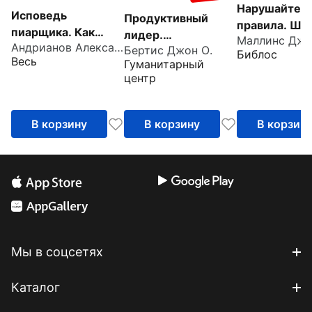
Нарушайте
Исповедь
Продуктивный
правила. Ше
пиарщика. Как
лидер.
Маллинс Дж
контртради
Андрианов Александр
заставить людей
Бертис Джон О.
Осознанность,
Библос
х
Весь
Гуманитарный
поверить во что
ответственность,
предприним
центр
угодно
приверженность и
ких менталит
поддержка.
помогающих
Руководство
В корзину
В корзину
В корзин
изменить ми
Мы в соцсетях
Каталог