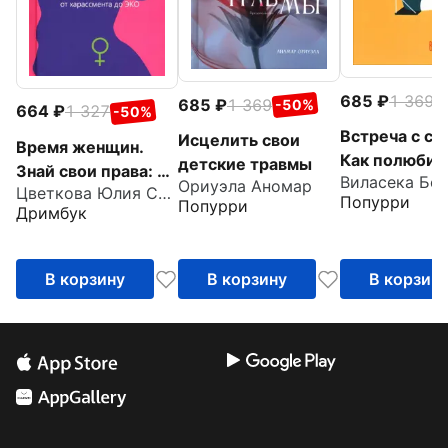
685
1 369
-
685
1 369
-50%
664
1 327
-50%
Встреча с со
Исцелить свои
Время женщин.
Как полюбит
детские травмы
Знай свои права: от
Виласека Бо
одиночество
Ориуэла Аномар
Цветкова Юлия Сергеевна
харассмента до
Попурри
Попурри
Дримбук
ЭКО
В корзину
В корзину
В корзин