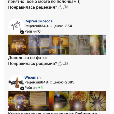
понятно, все о мозге по полочкам ))
Да
Понравилась рецензия?
Сергей Колесов
Рецензий
349
Оценок
+354
•
Рейтинг
0
Дополняю по фото:
Да
Понравилась рецензия?
Wiseman
Рецензий
848
Оценок
+2685
•
Рейтинг
+4
Книга досталась как подарок от Лабиринта.