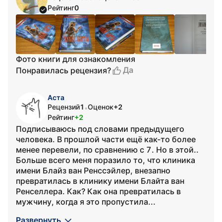
Рейтинг
0
Фото книги для ознакомления
Да
Понравилась рецензия?
Аста
Рецензий
1
Оценок
+2
•
Рейтинг
+2
Подписываюсь под словами предыдущего
человека. В прошлой части ещё как-то более
менее перевели, по сравнению с 7. Но в этой..
Больше всего меня поразило то, что клиника
имени Блайз ван Ренссэйлер, внезапно
превратилась в клинику имени Блайта ван
Ренселлера. Как? Как она превратилась в
мужчину, когда я это пропустила...
Развернуть