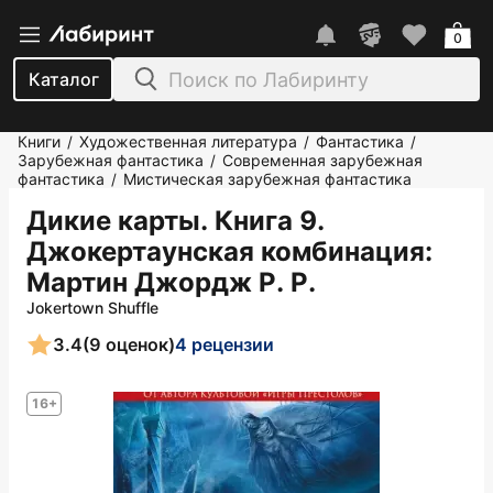
0
Каталог
Книги
Художественная литература
Фантастика
/
/
/
Зарубежная фантастика
Современная зарубежная
/
фантастика
Мистическая зарубежная фантастика
/
Дикие карты. Книга 9.
Джокертаунская комбинация
:
Мартин Джордж Р. Р.
Jokertown Shuffle
3.4
(9 оценок)
4 рецензии
16+