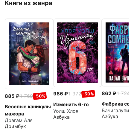
Книги из жанра
862
1 724
986
1 972
-
-50%
885
1 769
-50%
Фабрика сом
Изменить 6-го
Веселые каникулы
Бачигалупи 
Уолш Хлоя
мажора
Азбука
Азбука
Драгам Аля
Дримбук