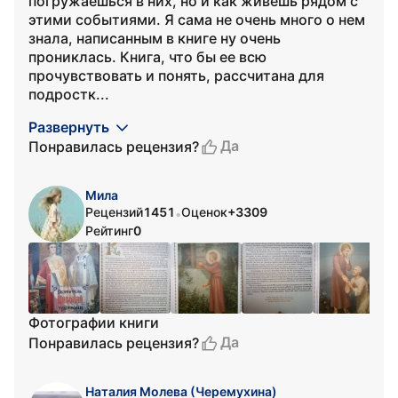
погружаешься в них, но и как живешь рядом с
этими событиями. Я сама не очень много о нем
знала, написанным в книге ну очень
прониклась. Книга, что бы ее всю
прочувствовать и понять, рассчитана для
подростк...
Развернуть
Да
Понравилась рецензия?
Мила
Рецензий
1451
Оценок
+3309
•
Рейтинг
0
Фотографии книги
Да
Понравилась рецензия?
Наталия Молева (Черемухина)