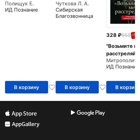
Полищук Е.
Чуткова Л. А.
великомученика
ИД Познание
Сибирская
Евстафия Плакиды
Благозвонница
328
655
-5
"Возьмите ме
расстреляйте
преподобно
ИД Познание
Гаврииле
(Ургебадзе)
В корзину
В корзину
В корзин