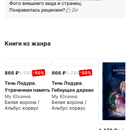
Фото внешнего вида и страниц:
Да
Понравилась рецензия?
Книги из жанра
866
1 731
866
1 731
-50%
-50%
Тень Лодура.
Тень Лодура.
Утраченная память
Гибнущее дерево
Му Юханна
Му Юханна
Белая ворона /
Белая ворона /
Альбус корвус
Альбус корвус