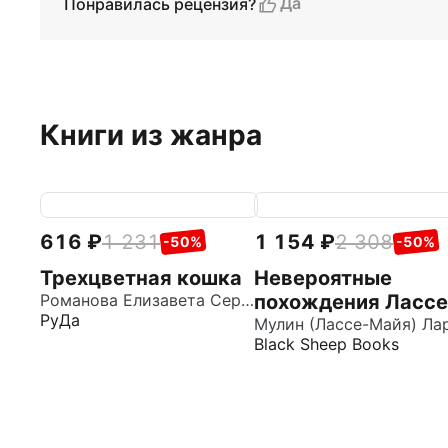
Да
Понравилась рецензия?
Книги из жанра
616
1 231
1 154
2 308
-50%
-50%
Трехцветная кошка
Невероятные
Романова Елизавета Сергеевна
похождения Лассе
РуДа
Майи, рассказанн
Мулин (Лассе-Майя) Ла
Black Sheep Books
им самим