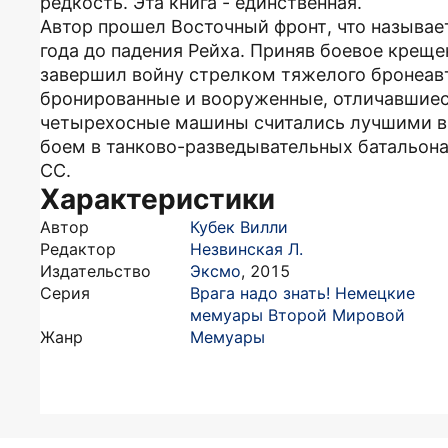
редкость. Эта книга - единственная.
Автор прошел Восточный фронт, что называетс
года до падения Рейха. Приняв боевое креще
завершил войну стрелком тяжелого бронеавт
бронированные и вооруженные, отличавшиес
четырехосные машины считались лучшими в 
боем в танково-разведывательных батальона
СС.
Характеристики
Автор
Кубек Вилли
Редактор
Незвинская Л.
Издательство
Эксмо
,
2015
Серия
Врага надо знать! Немецкие
мемуары Второй Мировой
Жанр
Мемуары