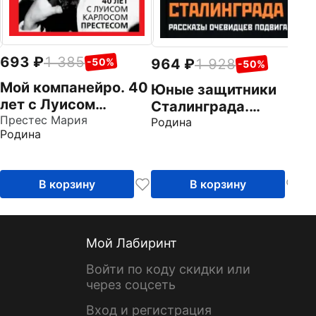
693
1 385
964
1 928
-50%
-50%
Мой компанейро. 40
Юные защитники
лет с Луисом
Сталинграда.
Карлосом
Престес Мария
Рассказы
Родина
Родина
Престесом
очевидцев подвига
В корзину
В корзину
Мой Лабиринт
Войти по коду скидки или
через соцсеть
Вход и регистрация