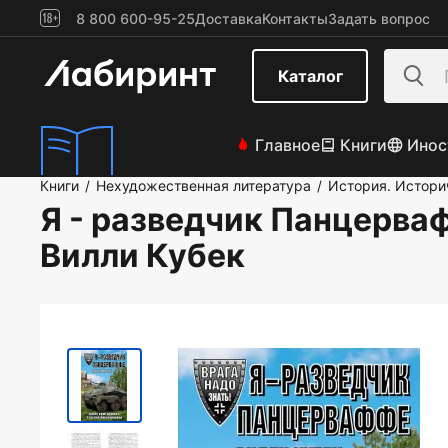
8 800 600-95-25
Доставка
Контакты
Задать вопрос
Каталог
Главное
Книги
Инос
Книги
Нехудожественная литература
История. Истори
/
/
Я - разведчик Панцерва
Вилли Кубек