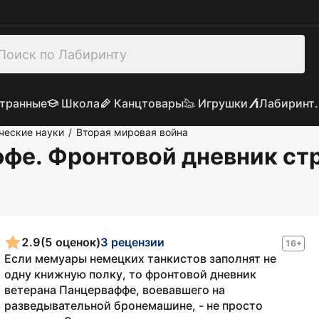
транные
Школа
Канцтовары
Игрушки
Лабиринт.
ческие науки
Вторая мировая война
/
ффе. Фронтовой дневник с
2.9
(5 оценок)
3 рецензии
16+
Если мемуары немецких танкистов заполнят не
одну книжную полку, то фронтовой дневник
ветерана Панцерваффе, воевавшего на
разведывательной бронемашине, - не просто