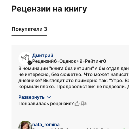
Рецензии на книгу
Покупатели 3
Дмитрий
Рецензий
6
Оценок
+9
Рейтинг
0
•
•
В номинации "книга без интриги" я бы отдал д
не интересно, без сюжетно. Что может написат
дневнике? Выглядит это примерно так: "Утро. В
кормили плохо. Продовольствия не подвезли. Д
Развернуть
Да
Понравилась рецензия?
nata_romina