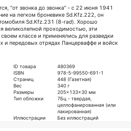
я, "от звонка до звонка" - с 22 июня 1941
ние на легком броневике Sd.Kfz.222, он
омобиля Sd.Kfz.231 (8-rad). Хорошо
я великолепной проходимостью, эти
своем классе и применялись для разведки
х и передовых отрядах Панцерваффе и войск
ID товара
480369
ISBN
978-5-99550-691-1
Страниц
448
(Газетная)
Вес
340
г
Размеры
205x133x30
мм
Тип обложки
7Бц - твердая,
целлофанированная (или
лакированная)
Иллюстрации
Без иллюстраций