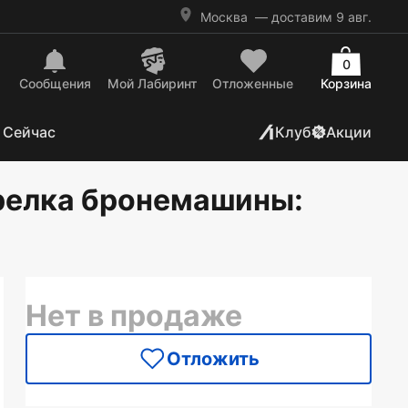
Москва
— доставим 9 авг.
0
Сообщения
Mой Лабиринт
Отложенные
Корзина
 Сейчас
Клуб
Акции
трелка бронемашины
:
Нет в продаже
Отложить