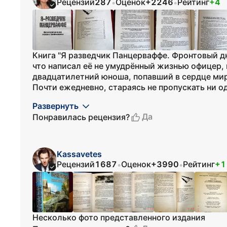
Рецензий
287
Оценок
+2246
Рейтинг
+4
•
•
Книга "Я разведчик Панцерваффе. Фронтовый д
что написал её не умудрённый жизнью офицер, 
двадцатилетний юноша, попавший в сердце мир
Почти ежедневно, стараясь не пропускать ни одн
Развернуть
Да
Понравилась рецензия?
Kassavetes
Рецензий
1687
Оценок
+3990
Рейтинг
+1
•
•
Несколько фото представленного издания