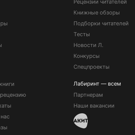
ы
Рецензии читателей
Книжные обзоры
ары
Подборки читателей
Тесты
ы
Новости Л.
Конкурсы
Спецпроекты
Лабиринт — всем
книги
 рецензию
Партнерам
каты
Наши вакансии
 нас
азы