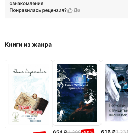
ознакомления
Да
Понравилась рецензия?
Книги из жанра
616
1 231
654
1 308
-
-50%