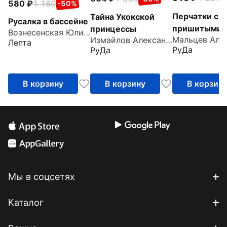
580
1 160
-50%
Перчатки с
Тайна Укокской
Русалка в бассейне
пришитыми
принцессы
Вознесенская Юлия Николаевна
Измайлов Александр
пальцами
Лепта
РуДа
РуДа
В корзину
В корзину
В корзин
Мы в соцсетях
Каталог