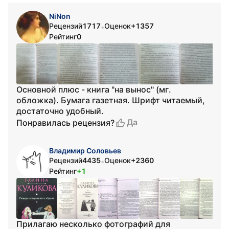
NiNon
Рецензий
1717
Оценок
+1357
•
Рейтинг
0
Основной плюс - книга "на вынос" (мг.
обложка). Бумага газетная. Шрифт читаемый,
достаточно удобный.
Да
Понравилась рецензия?
Владимир Соловьев
Рецензий
4435
Оценок
+2360
•
Рейтинг
+1
Прилагаю несколько фотографий для