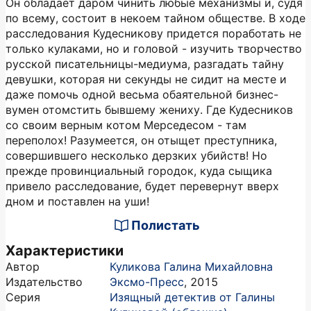
Он обладает даром чинить любые механизмы и, судя
по всему, состоит в некоем тайном обществе. В ходе
расследования Кудесникову придется поработать не
только кулаками, но и головой - изучить творчество
русской писательницы-медиума, разгадать тайну
девушки, которая ни секунды не сидит на месте и
даже помочь одной весьма обаятельной бизнес-
вумен отомстить бывшему жениху. Где Кудесников
со своим верным котом Мерседесом - там
переполох! Разумеется, он отыщет преступника,
совершившего несколько дерзких убийств! Но
прежде провинциальный городок, куда сыщика
привело расследование, будет перевернут вверх
дном и поставлен на уши!
Полистать
Характеристики
Автор
Куликова Галина Михайловна
Издательство
Эксмо-Пресс
,
2015
Серия
Изящный детектив от Галины