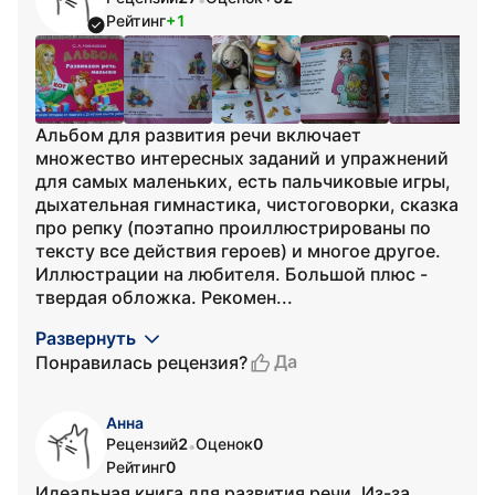
Рейтинг
+1
Альбом для развития речи включает
множество интересных заданий и упражнений
для самых маленьких, есть пальчиковые игры,
дыхательная гимнастика, чистоговорки, сказка
про репку (поэтапно проиллюстрированы по
тексту все действия героев) и многое другое.
Иллюстрации на любителя. Большой плюс -
твердая обложка. Рекомен...
Развернуть
Да
Понравилась рецензия?
Анна
Рецензий
2
Оценок
0
•
Рейтинг
0
Идеальная книга для развития речи. Из-за