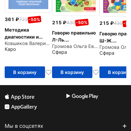
361
722
-50%
215
430
-50%
215
430
-5
Методика
Говорю правильно
Говорю прав
диагностики и
Л-Ль.
Ш-Ж.
Ковшиков Валерий Анатольевич
коррекции
Громова Ольга Евгеньевна
Дидактический
Дидактичес
Каро
нарушений
Сфера
Сфера
материал для
материал дл
употреблений
работы с детьми
работы с де
падежных
окончаний
В корзину
В корзину
В корзин
существительных
Мы в соцсетях