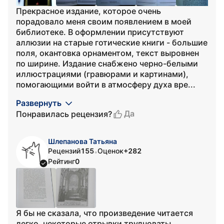
Прекрасное издание, которое очень
порадовало меня своим появлением в моей
библиотеке. В оформлении присутствуют
аллюзии на старые готические книги - большие
поля, окантовка орнаментом, текст выровнен
по ширине. Издание снабжено черно-белыми
иллюстрациями (гравюрами и картинами),
помогающими войти в атмосферу духа вре...
Развернуть
Да
Понравилась рецензия?
Шлепанова Татьяна
Рецензий
155
Оценок
+282
•
Рейтинг
0
Я бы не сказала, что произведение читается
легко, некоторые отрывки трудноваты,