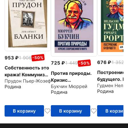
953
1 906
-50%
676
1 352
-
725
1 449
-50%
Собственность это
Построение
Против природы.
кража! Коммунизм
будущего. К
Кризис
Прудон Пьер-Жозеф
или ассоциация
Гудмен Нель
создается м
Букчин Мюррей
Родина
современного мира
производителей?
Родина
Родина
В корзину
В корзину
В корзин