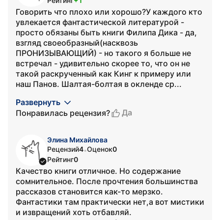
Рейтинг
+1
Говорить что плохо или хорошо?У каждого кто
увлекается фантастической литературой -
просто обязаны быть книги Филипа Дика - да,
взгляд своеобразный(насквозь
ПРОНИЗЫВАЮЩИЙ) - но такого я больше не
встречал - удивительно скорее то, что он не
такой раскрученный как Кинг к примеру или
наш Панов. Шалтая-болтая в окленде ср...
Развернуть
Да
Понравилась рецензия?
Элина Михайлова
Рецензий
4
Оценок
0
•
Рейтинг
0
Качество книги отличное. Но содержание
сомнительное. После прочтения большинства
рассказов становится как-то мерзко.
Фантастики там практически нет,а вот мистики
и извращений хоть отбавляй.