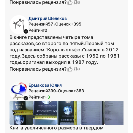
Да
Понравилась рецензия?
Дмитрий Шеляков
Рецензий
57
Оценок
+395
•
Рейтинг
0
В книге представлены четыре тома
рассказов,со второго по пятый.Первый том
под названием "Король эльфов"вышел в 2012
году.Здесь собраны рассказы с 1952 по 1981
годы.оригинал выходил в 1987 году.
Да
Понравилась рецензия?
Ермакова Юлия
Рецензий
399
Оценок
+383
•
Рейтинг
+3
Книга увеличенного размера в твердом