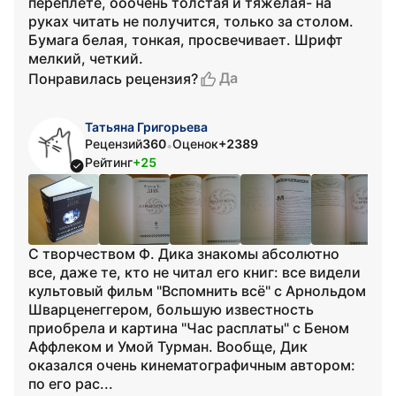
переплете, ооочень толстая и тяжелая- на
руках читать не получится, только за столом.
Бумага белая, тонкая, просвечивает. Шрифт
мелкий, четкий.
Да
Понравилась рецензия?
Татьяна Григорьева
Рецензий
360
Оценок
+2389
•
Рейтинг
+25
С творчеством Ф. Дика знакомы абсолютно
все, даже те, кто не читал его книг: все видели
культовый фильм "Вспомнить всё" с Арнольдом
Шварценеггером, большую известность
приобрела и картина "Час расплаты" с Беном
Аффлеком и Умой Турман. Вообще, Дик
оказался очень кинематографичным автором:
по его рас...