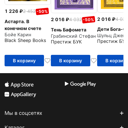
1 226
2 452
-50%
2 016
4 03
2 016
4 032
-50%
Астарта. В
конечном счете
Дети Бога-С
Тень Бафомета
Бойе Карин
Грабинский Стефан
Black Sheep Books
Престиж БУК
Престиж БУК
В корзину
В корзину
В корзин
Мы в соцсетях
Каталог