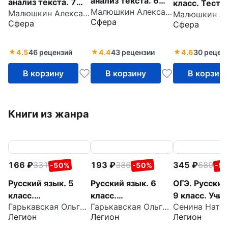
анализ текста. 6
анализ текста. 7
класс. Тесто
Малюшкин Александр Борисович
класс. Рабочая
Малюшкин Александр Борисович
класс. Рабочая
задания для
Сфера
Сфера
Сфера
тетрадь
тетрадь
проверки зн
учащихся
4.5
46 рецензий
4.4
43 рецензии
4.6
30 рецен
В корзину
В корзину
В корзин
Книги из жанра
166
331
193
386
345
689
-50%
-50%
-5
Русский язык. 5
Русский язык. 6
ОГЭ. Русский
класс.
класс.
9 класс. Учи
Гарькавская Ольга Геннадьевна
Гарькавская Ольга Геннадьевна
Орфографический
Орфография.
писать сочин
Легион
Легион
Легион
тренинг
Практикум
Задание 13.