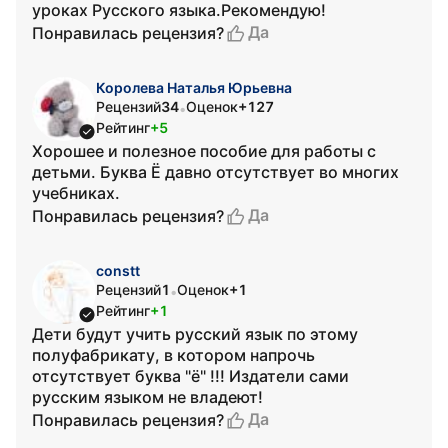
уроках Русского языка.Рекомендую!
Да
Понравилась рецензия?
Королева Наталья Юрьевна
Рецензий
34
Оценок
+127
•
Рейтинг
+5
Хорошее и полезное пособие для работы с
детьми. Буква Ё давно отсутствует во многих
учебниках.
Да
Понравилась рецензия?
constt
Рецензий
1
Оценок
+1
•
Рейтинг
+1
Дети будут учить русский язык по этому
полуфабрикату, в котором напрочь
отсутствует буква "ё" !!! Издатели сами
русским языком не владеют!
Да
Понравилась рецензия?