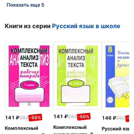
Показать еще 5
Книги из серии
Русский язык в школе
141
282
-50%
141
282
146
292
-50%
-5
Комплексный
Комплексный
Русский язык