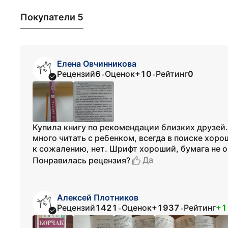
Покупатели 5
Елена Овчинникова
Рецензий
6
Оценок
+10
Рейтинг
0
•
•
Купила книгу по рекомендации близких друзей
много читать с ребенком, всегда в поиске хор
к сожалению, нет. Шрифт хороший, бумага не о
Да
Понравилась рецензия?
Алексей Плотников
Рецензий
1421
Оценок
+1937
Рейтинг
+1
•
•