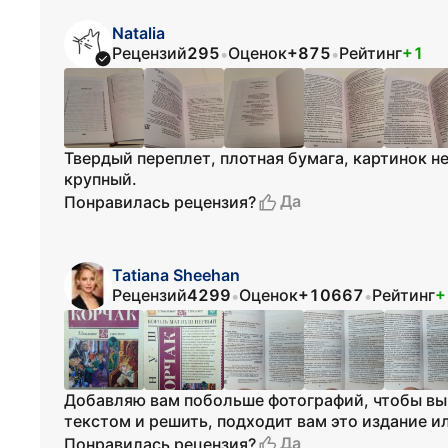
Natalia
Рецензий
295
Оценок
+875
Рейтинг
+1
•
•
Твердый переплет, плотная бумага, картинок н
крупный.
Да
Понравилась рецензия?
Tatiana Sheehan
Рецензий
4299
Оценок
+10667
Рейтинг
+
•
•
Добавляю вам побольше фотографий, чтобы вы 
текстом и решить, подходит вам это издание и
Да
Понравилась рецензия?