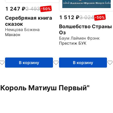
1 247
2 493
-50%
1 512
3 024
Серебряная книга
-50%
сказок
Волшебство Страны
Немцова Божена
Оз
Махаон
Баум Лаймен Фрэнк
Престиж БУК
В корзину
В корзину
 "Король Матиуш Первый"