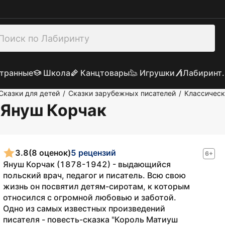
транные
Школа
Канцтовары
Игрушки
Лабиринт.
Сказки для детей
Сказки зарубежных писателей
Классическ
/
/
: Януш Корчак
3.8
(8 оценок)
5 рецензий
6+
Януш Корчак (1878-1942) - выдающийся
польский врач, педагог и писатель. Всю свою
жизнь он посвятил детям-сиротам, к которым
относился с огромной любовью и заботой.
Одно из самых известных произведений
писателя - повесть-сказка "Король Матиуш