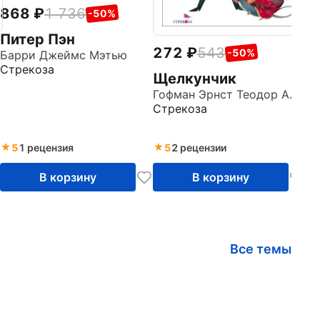
868
1 736
-50%
Питер Пэн
272
543
-50%
Барри Джеймс Мэтью
Стрекоза
Щелкунчик
Гофман Эрнст Теодор Амадей
Стрекоза
5
1 рецензия
5
2 рецензии
В корзину
В корзину
Все темы