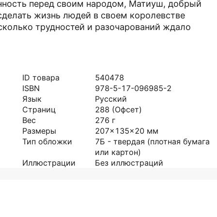
енность перед своим народом, Матиуш, добрый
сделать жизнь людей в своем королевстве
 сколько трудностей и разочарований ждало
ID товара
540478
ISBN
978-5-17-096985-2
Язык
Русский
Страниц
288
(Офсет)
Вес
276
г
Размеры
207x135x20
мм
Тип обложки
7Б - твердая (плотная бумага
или картон)
Иллюстрации
Без иллюстраций