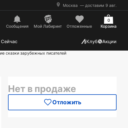
Москва
— доставим 9 авг.
0
Сообщения
Mой Лабиринт
Отложенные
Корзина
 Сейчас
Клуб
Акции
ие сказки зарубежных писателей
Нет в продаже
Отложить