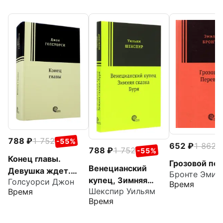
788
1 752
-55%
652
1 862
-
788
1 752
-55%
Конец главы.
Грозовой пе
Венецианский
Девушка ждет.
Бронте Эмил
купец, Зимняя
Голсуорси Джон
Пустыня в цвету.
Время
Шекспир Уильям
Время
сказка, Буря: пьесы
На другой берег
Время