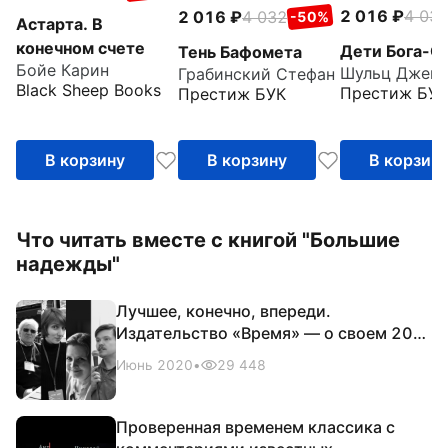
2 016
4 03
2 016
4 032
-50%
Астарта. В
конечном счете
Дети Бога-С
Тень Бафомета
Бойе Карин
Грабинский Стефан
Black Sheep Books
Престиж БУК
Престиж БУК
В корзину
В корзину
В корзин
Что читать вместе с книгой "Большие
надежды"
Лучшее, конечно, впереди.
Издательство «Время» — о своем 20-
летии
Июнь 2020
•
29 448
Проверенная временем классика с