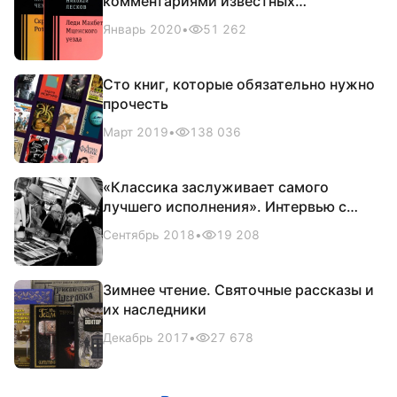
комментариями известных
современников
Январь 2020
•
51 262
Сто книг, которые обязательно нужно
прочесть
Март 2019
•
138 036
«Классика заслуживает самого
лучшего исполнения». Интервью с
издателем
Сентябрь 2018
•
19 208
Зимнее чтение. Святочные рассказы и
их наследники
Декабрь 2017
•
27 678