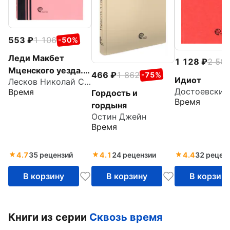
553
1 106
-50%
Леди Макбет
1 128
2 50
Мценского уезда.
466
1 862
-75%
Идиот
Лесков Николай Семенович
Очерк
Время
Гордость и
Время
гордыня
Остин Джейн
Время
4.7
35 рецензий
4.1
24 рецензии
4.4
32 рецен
В корзину
В корзину
В корзин
Книги из серии
Сквозь время