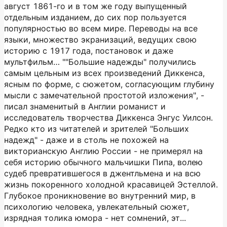
август 1861-го и в том же году выпущенный
отдельным изданием, до сих пор пользуется
популярностью во всем мире. Переводы на все
языки, множество экранизаций, ведущих свою
историю с 1917 года, постановок и даже
мультфильм… ""Большие надежды" получились
самым цельным из всех произведений Диккенса,
ясным по форме, с сюжетом, согласующим глубину
мысли с замечательной простотой изложения", -
писал знаменитый в Англии романист и
исследователь творчества Диккенса Энгус Уилсон.
Редко кто из читателей и зрителей "Больших
надежд" - даже и в столь не похожей на
викторианскую Англию России - не примерял на
себя историю обычного мальчишки Пипа, волею
судеб превратившегося в джентльмена и на всю
жизнь покоренного холодной красавицей Эстеллой.
Глубокое проникновение во внутренний мир, в
психологию человека, увлекательный сюжет,
изрядная толика юмора - нет сомнений, эт...