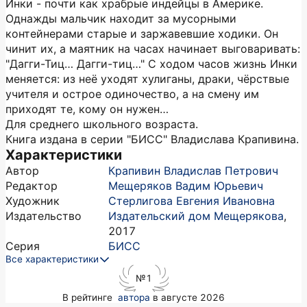
Инки - почти как храбрые индейцы в Америке.
Однажды мальчик находит за мусорными
контейнерами старые и заржавевшие ходики. Он
чинит их, а маятник на часах начинает выговаривать:
"Дагги-Тиц… Дагги-тиц…" С ходом часов жизнь Инки
меняется: из неё уходят хулиганы, драки, чёрствые
учителя и острое одиночество, а на смену им
приходят те, кому он нужен…
Для среднего школьного возраста.
Книга издана в серии "БИСС" Владислава Крапивина.
Характеристики
Автор
Крапивин Владислав Петрович
Редактор
Мещеряков Вадим Юрьевич
Художник
Стерлигова Евгения Ивановна
Издательство
Издательский дом Мещерякова
,
2017
Серия
БИСС
Все характеристики
№1
в рейтинге
автора
в августе 2026