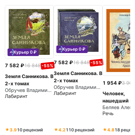
Курьер 0 ₽
Курьер 0 ₽
7 582
16 848
-55%
7 582
16 848
-55%
Земля Санникова. В
Земля Санникова. В
2-х томах
1 954
3 90
2-х томах
Обручев Владимир Афанасьевич
Обручев Владимир Афанасьевич
Лабиринт
Человек,
Лабиринт
нашедший с
лицо. Ариэл
Речь
3.9
10 рецензий
4.2
110 рецензий
4.8
18 рецен