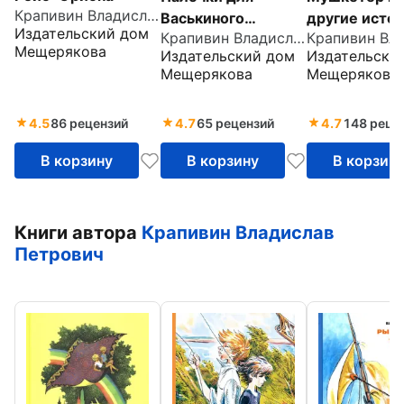
Крапивин Владислав Петрович
другие истор
Васькиного
Издательский дом
Крапивин Владислав Петрович
жизни Джон
барабана. Повести.
Мещерякова
Издательски
Издательский дом
Воробьева
Рассказы
Мещерякова
Мещерякова
4.5
86 рецензий
4.7
65 рецензий
4.7
148 реце
В корзину
В корзину
В корзин
Книги автора
Крапивин Владислав
Петрович