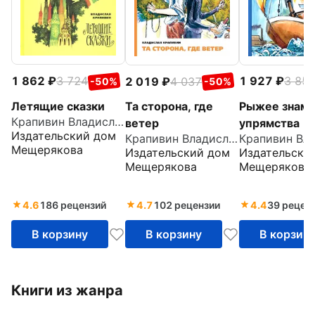
1 862
3 724
1 927
3 85
2 019
4 037
-50%
-50%
Летящие сказки
Рыжее знамя
Та сторона, где
Крапивин Владислав Петрович
упрямства
ветер
Издательский дом
Крапивин Владислав Петрович
Мещерякова
Издательски
Издательский дом
Мещерякова
Мещерякова
4.6
186 рецензий
4.7
102 рецензии
4.4
39 рецен
В корзину
В корзину
В корзин
Книги из жанра