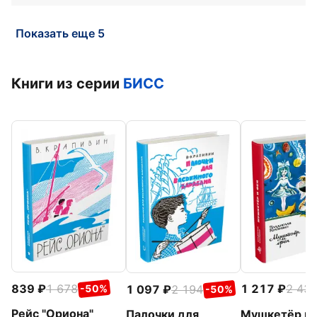
Показать еще 5
Книги из серии
БИСС
839
1 678
1 217
2 43
1 097
2 194
-50%
-50%
Рейс "Ориона"
Мушкетёр и 
Палочки для