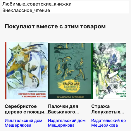
Любимые_советские_книжки
Внеклассное_чтение
Покупают вместе c этим товаром
Серебристое
Палочки для
Стража
дерево с поющим
Васькиного
Лопухастых
котом
барабана
островов
Издательский дом
Издательский дом
Издательский дом
Мещерякова
Мещерякова
Мещерякова