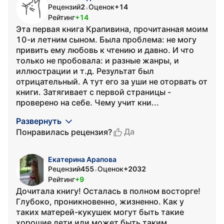
Рецензий
2
Оценок
+14
•
Рейтинг
+14
Эта первая книга Крапивина, прочитанная моим
10-и летним сыном. Была проблема: не могу
привить ему любовь к чтению и давно. И что
только не пробовала: и разные жанры, и
иллюстрации и т.д. Результат был
отрицательный. А тут его за уши не оторвать от
книги. Затягивает с первой страницы -
проверено на себе. Чему учит кни...
Развернуть
Да
Понравилась рецензия?
Екатерина Арапова
Рецензий
455
Оценок
+2032
•
Рейтинг
+9
Дочитала книгу! Осталась в полном восторге!
Глубоко, проникновенно, жизненно. Как у
таких матерей-кукушек могут быть такие
хорошие дети или может быть таким