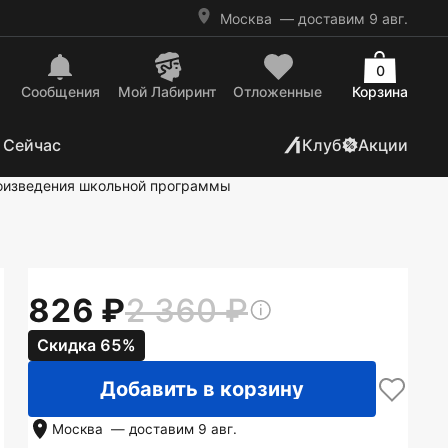
Москва
— доставим 9 авг.
0
Сообщения
Mой Лабиринт
Отложенные
Корзина
 Сейчас
Клуб
Акции
оизведения школьной программы
826
2 360
Скидка 65%
Добавить в корзину
Москва
— доставим
9 авг.