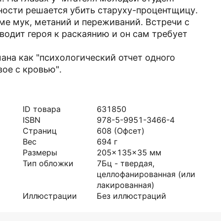
ности решается убить старуху-процентщицу.
оме мук, метаний и переживаний. Встречи с
водит героя к раскаянию и он сам требует
ана как "психологический отчет одного
вое с кровью".
ID товара
631850
ISBN
978-5-9951-3466-4
Страниц
608
(Офсет)
Вес
694
г
Размеры
205x135x35
мм
Тип обложки
7Бц - твердая,
целлофанированная (или
лакированная)
Иллюстрации
Без иллюстраций