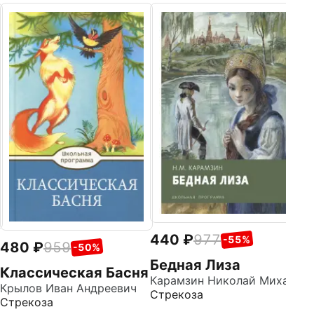
4
Д
М
Че
Ст
440
977
-55%
480
959
-50%
Бедная Лиза
Классическая Басня
Карамзин Николай Михайлович
Крылов Иван Андреевич
Стрекоза
Стрекоза