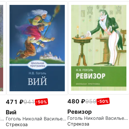
480
959
471
941
-50%
-50%
Ревизор
Вий
Гоголь Николай Васильевич
Пушкин Александр Сергеевич
Гоголь Николай Васильевич
Стрекоза
Стрекоза