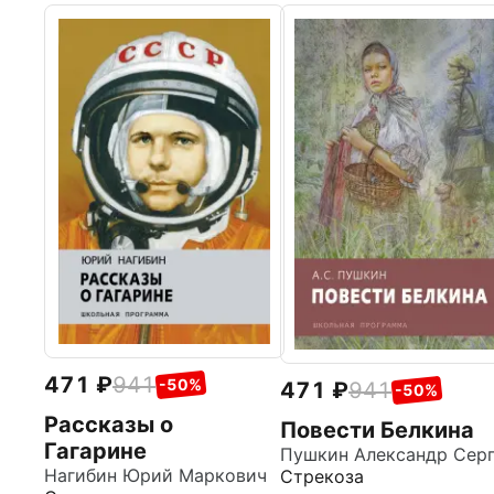
471
941
-50%
471
941
-50%
Рассказы о
Повести Белкина
Гагарине
Нагибин Юрий Маркович
Стрекоза