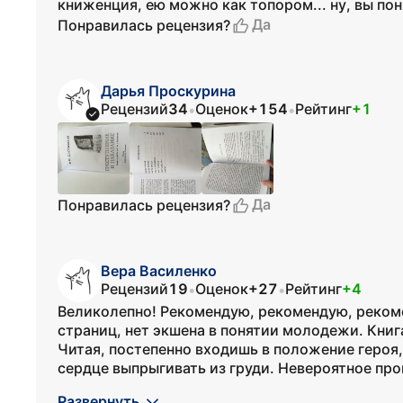
книженция, ею можно как топором... ну, вы пон
Да
Понравилась рецензия?
Дарья Проскурина
Рецензий
34
Оценок
+154
Рейтинг
+1
•
•
Да
Понравилась рецензия?
Вера Василенко
Рецензий
19
Оценок
+27
Рейтинг
+4
•
•
Великолепно! Рекомендую, рекомендую, рекоме
страниц, нет экшена в понятии молодежи. Книг
Читая, постепенно входишь в положение героя,
сердце выпрыгивать из груди. Невероятное про
Развернуть