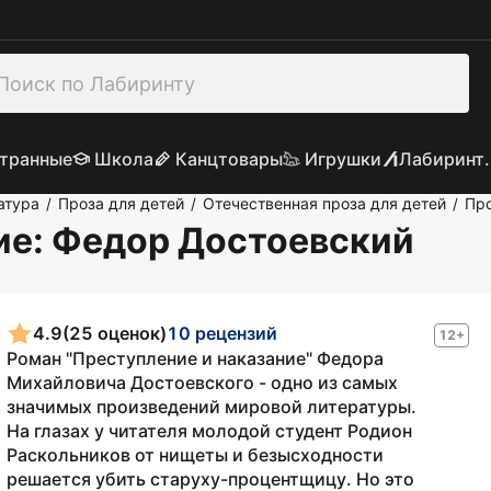
транные
Школа
Канцтовары
Игрушки
Лабиринт.
атура
Проза для детей
Отечественная проза для детей
Пр
/
/
/
ие
: Федор Достоевский
4.9
(25 оценок)
10 рецензий
12+
Роман "Преступление и наказание" Федора
Михайловича Достоевского - одно из самых
значимых произведений мировой литературы.
На глазах у читателя молодой студент Родион
Раскольников от нищеты и безысходности
решается убить старуху-процентщицу. Но это