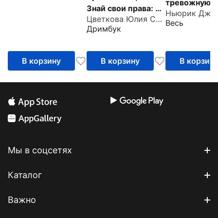
тревожную
Знай свои права: от
Ньюрик Дже
привязанност
Цветкова Юлия Сергеевна
харассмента до
Весь
отпустить
Дримбук
ЭКО
прошлые тр
выстроить
В корзину
В корзину
В корзин
надежные
отношения
Мы в соцсетях
Каталог
Важно