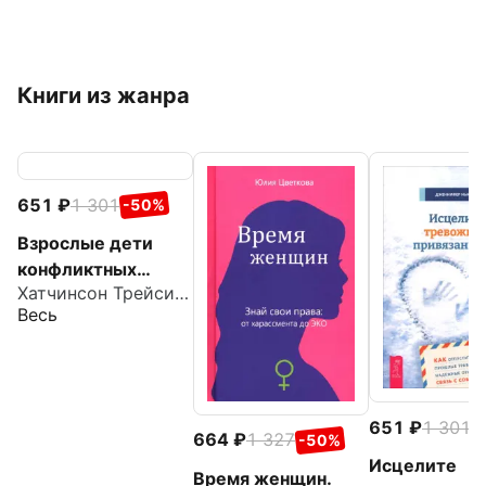
Книги из жанра
651
1 301
-50%
Взрослые дети
конфликтных
Хатчинсон Трейси С.
родителей. Как
Весь
освободиться от
прошлого,
исцелить боль от
травмы
651
1 301
-
664
1 327
-50%
Исцелите
Время женщин.