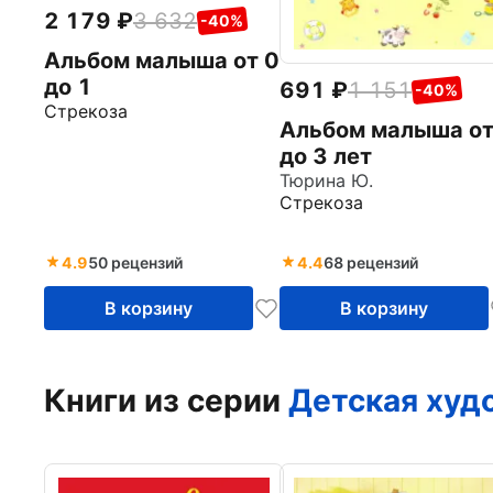
2 179
3 632
-40%
Альбом малыша от 0
до 1
691
1 151
-40%
Стрекоза
Альбом малыша от
до 3 лет
Тюрина Ю.
Стрекоза
4.9
50 рецензий
4.4
68 рецензий
В корзину
В корзину
Книги из серии
Детская худ