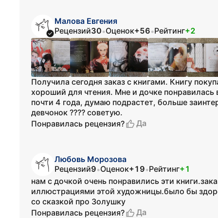
Малова Евгения
Рецензий
30
Оценок
+56
Рейтинг
+2
•
•
Получила сегодня заказ с книгами. Книгу покуп
хороший для чтения. Мне и дочке понравилась 
почти 4 года, думаю подрастет, больше заинтер
девчонок ???? советую.
Да
Понравилась рецензия?
Любовь Морозова
Рецензий
9
Оценок
+19
Рейтинг
+1
•
•
нам с дочкой очень понравились эти книги.за
иллюстрациями этой художницы.было бы здоро
со сказкой про Золушку
Да
Понравилась рецензия?