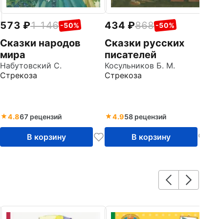
573
1 146
434
868
-50%
-50%
Сказки народов
Сказки русских
мира
писателей
Набутовский С.
Косульников Б. М.
Стрекоза
Стрекоза
4.8
67 рецензий
4.9
58 рецензий
В корзину
В корзину