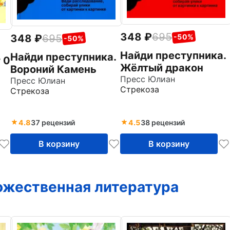
348
695
348
695
-50%
-50%
Найди преступника.
Найди преступника.
 0
Жёлтый дракон
Вороний Камень
Пресс Юлиан
Пресс Юлиан
Стрекоза
Стрекоза
4.8
37 рецензий
4.5
38 рецензий
В корзину
В корзину
ожественная литература