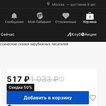
Москва
— доставим 8 авг.
0
Сообщения
Mой Лабиринт
Отложенные
Корзина
 Сейчас
Клуб
Акции
ссические сказки зарубежных писателей
517
1 033
Скидка 50%
Добавить в корзину