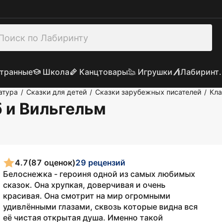
транные
Школа
Канцтовары
Игрушки
Лабиринт.
атура
Сказки для детей
Сказки зарубежных писателей
Кла
/
/
/
б и Вильгельм
4.7
(87 оценок)
29 рецензий
Белоснежка - героиня одной из самых любимых
сказок. Она хрупкая, доверчивая и очень
красивая. Она смотрит на мир огромными
удивлёнными глазами, сквозь которые видна вся
её чистая открытая душа. Именно такой