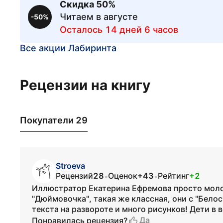
Скидка 50%
Читаем в августе
-50%
Осталось 14 дней 6 часов
Все акции Лабиринта
Рецензии на книгу
Покупатели 29
Stroeva
Рецензий
28
Оценок
+43
Рейтинг
+2
•
•
Иллюстратор Екатерина Ефремова просто молод
"Дюймовочка", такая же классная, они с "Бело
текста на развороте и много рисунков! Дети в 
Да
Понравилась рецензия?