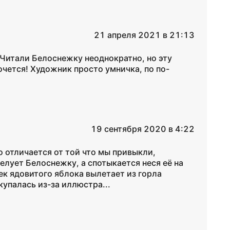
21 апреля 2021 в 21:13
 Читали Белоснежку неоднократно, но эту
очется! Художник просто умничка, по по-
19 сентября 2020 в 4:22
 отличается от той что мы привыкли,
елует Белоснежку, а спотыкается неся её на
чек ядовитого яблока вылетает из горла
купалась из-за иллюстра...