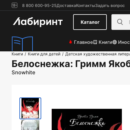
8 800 600-95-25
Доставка
Контакты
Задать вопрос
Каталог
Главное
Книги
Инос
Книги
Книги для детей
Детская художественная литер
/
/
Белоснежка
: Гримм Яко
Snowhite