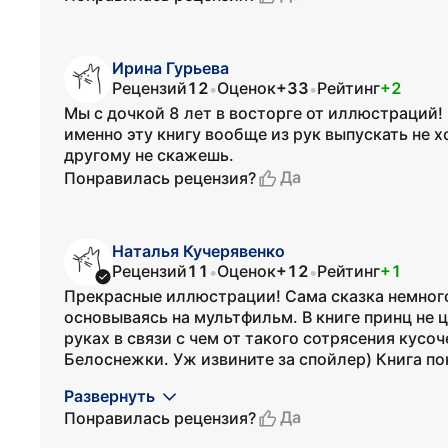
Ирина Гурьева
Рецензий
12
Оценок
+33
Рейтинг
+2
•
•
Мы с дочкой 8 лет в восторге от иллюстраций!
именно эту книгу вообще из рук выпускать не х
другому не скажешь.
Да
Понравилась рецензия?
Наталья Кучерявенко
Рецензий
11
Оценок
+12
Рейтинг
+1
•
•
Прекрасные иллюстрации! Сама сказка немного
основываясь на мультфильм. В книге принц не ц
руках в связи с чем от такого сотрясения кусо
Белоснежки. Уж извините за спойлер) Книга по
Развернуть
Да
Понравилась рецензия?