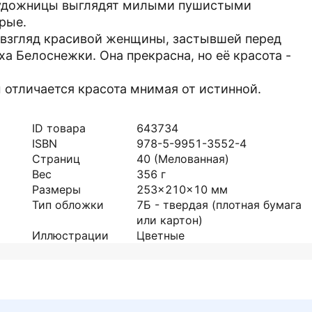
художницы выглядят милыми пушистыми
брые.
й взгляд красивой женщины, застывшей перед
ха Белоснежки. Она прекрасна, но её красота -
м отличается красота мнимая от истинной.
ID товара
643734
ISBN
978-5-9951-3552-4
Страниц
40
(Мелованная)
Вес
356
г
Размеры
253x210x10
мм
Тип обложки
7Б - твердая (плотная бумага
или картон)
Иллюстрации
Цветные