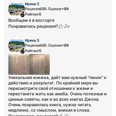
Ирина З
Рецензий
30
Оценок
+89
•
Рейтинг
0
Вообщем я в восторге
Да
Понравилась рецензия?
Ирина З
Рецензий
30
Оценок
+89
•
Рейтинг
0
Уникальная книжка, даёт вам нужный "пинок" к
действию и результат. По крайней мере вы
пересмотрите своё отношение к жизни и
перестанете жить как амеба. Очень полезные и
ценные советы, как и во всех книгах Джона.
Очень понравилась книга, нужно читать
медленно, со смыслом, вникая в слова.
Да
Понравилась рецензия?