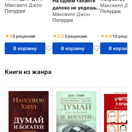
На одном таланте
Максвелл Джон
Максвелл Дж
далеко не уедешь,
Попурри
Попурри
Максвелл Джон
или Как себя
Попурри
раскрутить
5
5 рецензий
2.2
3 рецензии
4.6
10 рецен
В корзину
В корзину
В корзин
Книги из жанра