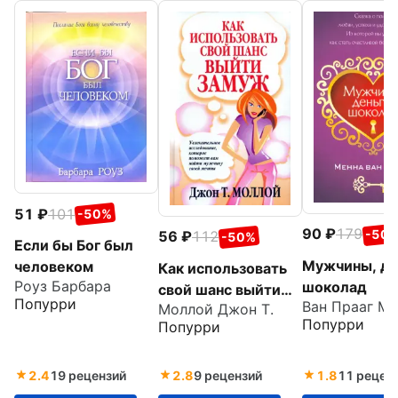
51
101
-50%
90
179
-50
56
112
-50%
Если бы Бог был
Мужчины, де
человеком
Как использовать
Роуз Барбара
шоколад
свой шанс выйти
Попурри
Ван Прааг Ме
Моллой Джон Т.
замуж
Попурри
Попурри
2.4
19 рецензий
2.8
9 рецензий
1.8
11 рецен