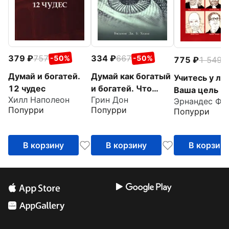
379
757
334
667
-50%
-50%
775
1 549
-
Думай и богатей.
Думай как богатый
Учитесь у лу
12 чудес
и богатей. Что
Ваша цель -
Хилл Наполеон
Грин Дон
видят миллионеры
личностный 
Попурри
Попурри
Попурри
и не видят
остальные
В корзину
В корзину
В корзин