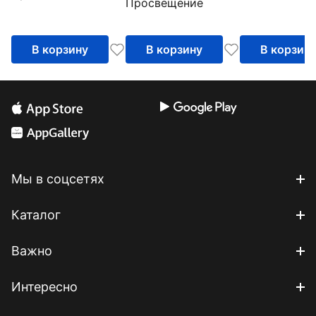
Просвещение
тетрадь. Часть 1
дополнение
В корзину
В корзину
В корзин
Мы в соцсетях
Каталог
Важно
Интересно