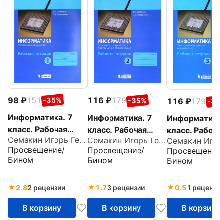
98
151
116
179
-35%
116
179
-35%
-3
Информатика. 7
Информатика. 7
Информатика
класс. Рабочая
класс. Рабочая
класс. Рабоч
Семакин Игорь Геннадьевич
Семакин Игорь Геннадьевич
тетрадь. Часть 1
тетрадь. Часть 2
тетрадь. Час
Просвещение/
Просвещение/
Просвещение
Бином
Бином
Бином
2.8
2 рецензии
1.7
3 рецензии
0.5
1 реценз
В корзину
В корзину
В корзин