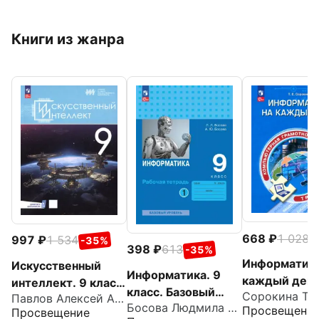
Книги из жанра
668
1 028
-
997
1 534
-35%
398
613
-35%
Информатика
Искусственный
Информатика. 9
каждый день
интеллект. 9 класс.
класс. Базовый
классы. Тре
Павлов Алексей Александрович
Учебное пособие +
Босова Людмила Леонидовна
уровень. Рабочая
Просвещени
Просвещение
цифровое