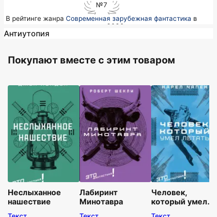
№7
в рейтинге жанра
Современная зарубежная фантастика
в
августе 2026
Антиутопия
Покупают вместе c этим товаром
Неслыханное
Лабиринт
Человек,
нашествие
Минотавра
который умел
летать
Текст
Текст
Текст