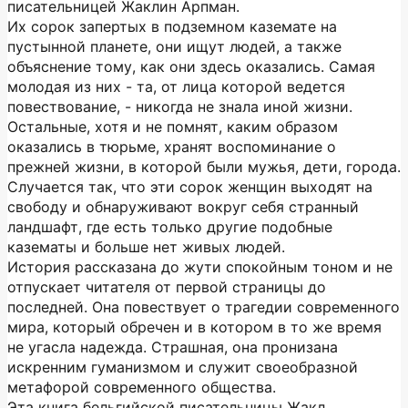
писательницей Жаклин Арпман.
Их сорок запертых в подземном каземате на
пустынной планете, они ищут людей, а также
объяснение тому, как они здесь оказались. Самая
молодая из них - та, от лица которой ведется
повествование, - никогда не знала иной жизни.
Остальные, хотя и не помнят, каким образом
оказались в тюрьме, хранят воспоминание о
прежней жизни, в которой были мужья, дети, города.
Случается так, что эти сорок женщин выходят на
свободу и обнаруживают вокруг себя странный
ландшафт, где есть только другие подобные
казематы и больше нет живых людей.
История рассказана до жути спокойным тоном и не
отпускает читателя от первой страницы до
последней. Она повествует о трагедии современного
мира, который обречен и в котором в то же время
не угасла надежда. Страшная, она пронизана
искренним гуманизмом и служит своеобразной
метафорой современного общества.
Эта книга бельгийской писательницы Жакл...