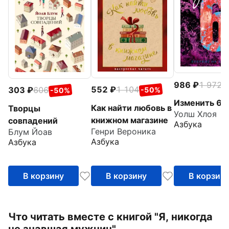
986
1 972
-
552
1 104
303
606
-50%
-50%
Изменить 6-
Как найти любовь в
Творцы
Уолш Хлоя
книжном магазине
совпадений
Азбука
Генри Вероника
Блум Йоав
Азбука
Азбука
В корзину
В корзину
В корзин
Что читать вместе с книгой "Я, никогда
не знавшая мужчин"