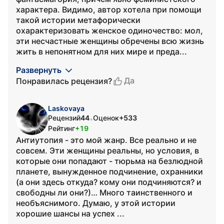
характера. Видимо, автор хотела при помощи
такой истории метафорически
охарактеризовать женское одиночество: мол,
эти несчастные женщины обречены всю жизнь
жить в непонятном для них мире и преда...
Развернуть
Да
Понравилась рецензия?
Laskovaya
Рецензий
44
Оценок
+533
•
Рейтинг
+19
Антиутопия - это мой жанр. Все реально и не
совсем. Эти женщины реальны, но условия, в
которые они попадают - тюрьма на безлюдной
планете, вынужденное подчинение, охранники
(а они здесь откуда? кому они подчиняются? и
свободны ли они?)… Много таинственного и
необъяснимого. Думаю, у этой истории
хорошие шансы на успех ...