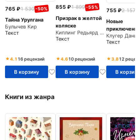
855
1 899
-55%
765
1 530
-50%
755
2 157
-
Призрак в желтой
Тайна Урулгана
Новые
коляске
Булычев Кир
приключени
Киплинг Редьярд Джозеф
Текст
Клугер Даниэ
Гулливера
Текст
Текст
4.1
16 рецензий
4.6
10 рецензий
3.8
12 рецен
В корзину
В корзину
В корзин
Книги из жанра