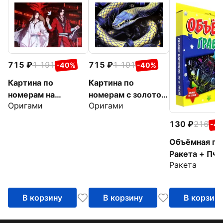
715
1 191
715
1 191
-40%
-40%
Картина по
Картина по
номерам на
номерам с золотом
Оригами
Оригами
подрамнике
на подрамнике
Благословение
Символ вечности
130
216
-4
небожителей.
Объёмная гр
Искатель цветов
Ракета + Пчё
Ракета
В корзину
В корзину
В корзин