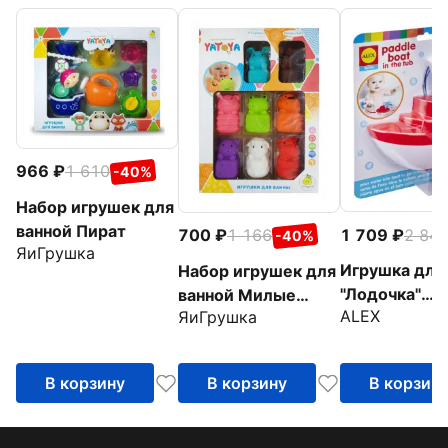
966
1 610
-40%
Набор игрушек для
ванной Пират
1 709
2 84
700
1 166
-40%
ЯиГрушка
Игрушка для
Набор игрушек для
"Лодочка"
ванной Милые
ALEX
ЯиГрушка
(624050-3)
животные
В корзину
В корзину
В корзин