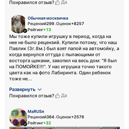
Да
Понравился отзыв?
Обычная москвичка
Рецензий
299
Оценок
+8257
•
Рейтинг
+13
Мы тоже купили игрушку в период, когда на
нее не было рецензий. Купили потому, что наш
Павлик (3г.8м.) был взят папой на автомойку, а
когда вернулся оттуда с пылающими от
восторга щеками, завопил на весь дом: "Я был
на ПОМОЙКЕ!!!". У нас игрушка точно такого
цвета как на фото Лабиринта. Один ребенок
тоже не...
Развернуть
Да
Понравился отзыв?
МаRUSя
Рецензий
364
Оценок
+2576
•
Рейтинг
+32