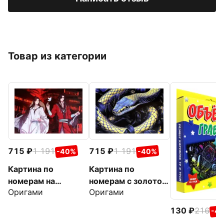
Товар из категории
715
1 191
715
1 191
-40%
-40%
Картина по
Картина по
номерам на
номерам с золотом
Оригами
Оригами
подрамнике
на подрамнике
Благословение
Символ вечности
130
216
-4
небожителей.