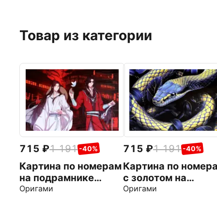
Товар из категории
715
1 191
715
1 191
-40%
-40%
Картина по номерам
Картина по номер
на подрамнике
с золотом на
Благословение
Оригами
подрамнике Симв
Оригами
небожителей.
вечности
Искатель цветов