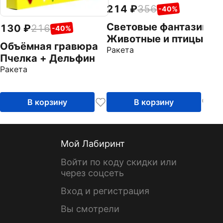
214
356
-40%
Световые фантазии.
130
216
-40%
Животные и птицы
Объёмная гравюра
Ракета
Пчелка + Дельфин
Ракета
В корзину
В корзину
Мой Лабиринт
Войти по коду скидки или
через соцсеть
Вход и регистрация
Вы смотрели