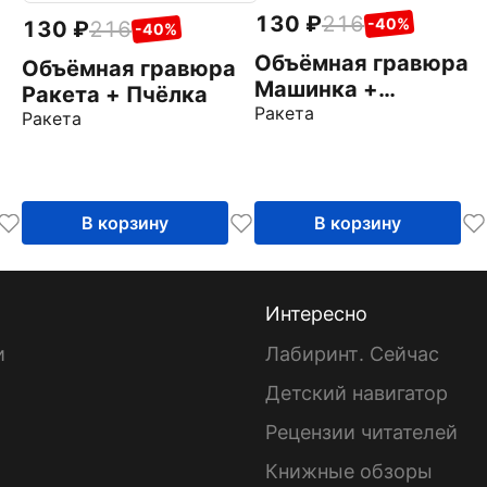
130
216
-40%
130
216
-40%
Объёмная гравюра
Объёмная гравюра
Машинка +
Ракета + Пчёлка
Фламинго
Ракета
Ракета
В корзину
В корзину
Интересно
и
Лабиринт. Сейчас
Детский навигатор
ы
Рецензии читателей
Книжные обзоры