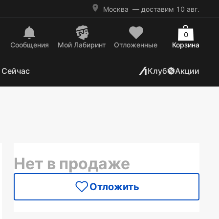
Москва
— доставим 10 авг.
0
Сообщения
Mой Лабиринт
Отложенные
Корзина
 Сейчас
Клуб
Акции
Нет в продаже
Отложить