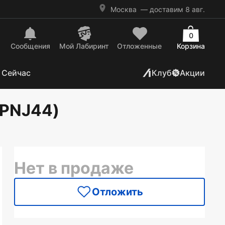
Москва
— доставим 8 авг.
0
Сообщения
Mой Лабиринт
Отложенные
Корзина
 Сейчас
Клуб
Акции
PPNJ44)
Нет в продаже
Отложить