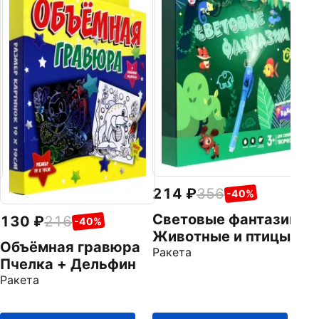
В
п
Ра
214
356
-40%
Световые фантазии.
130
216
-40%
Животные и птицы
Объёмная гравюра
Ракета
Пчелка + Дельфин
Ракета