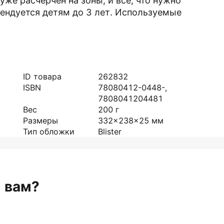
уже расчерчен на зоны, и все, что нужно
мендуется детям до 3 лет. Используемые
ID товара
262832
ISBN
78080412-0448-,
7808041204481
Вес
200
г
Размеры
332x238x25
мм
Тип обложки
Blister
н вам?