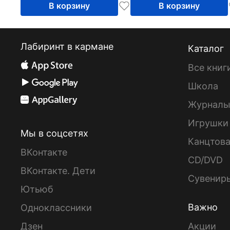
В корзину
В корзину
Лабиринт в кармане
Каталог
Все книг
Школа
Журнал
Игрушки
Мы в соцсетях
Канцтов
ВКонтакте
CD/DVD
ВКонтакте. Дети
Сувенир
Ютьюб
Важно
Одноклассники
Дзен
Акции