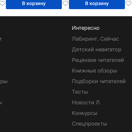
В корзину
В корзину
Интересно
и
Лабиринт. Сейчас
Детский навигатор
ы
Рецензии читателей
Книжные обзоры
ары
Подборки читателей
Тесты
ы
Новости Л.
Конкурсы
Спецпроекты