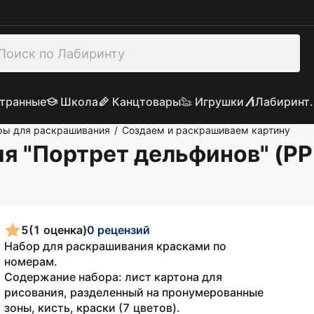
транные
Школа
Канцтовары
Игрушки
Лабиринт.
ры для раскрашивания
Создаем и раскрашиваем картину
/
я "Портрет дельфинов" (P
5
(1 оценка)
0 рецензий
Набор для раскрашивания красками по
номерам.
Содержание набора: лист картона для
рисования, разделенный на пронумерованные
зоны, кисть, краски (7 цветов).