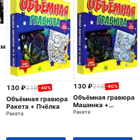
ам
ол
130
216
-40%
130
216
-40%
Объёмная гравюра
Объёмная гравюра
Машинка +
Ракета + Пчёлка
Фламинго
Ракета
Ракета