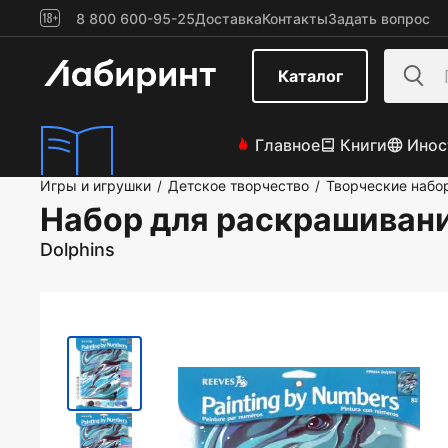
8 800 600-95-25
Доставка
Контакты
Задать вопрос
Каталог
Главное
Книги
Инос
Игры и игрушки
Детское творчество
Творческие набо
/
/
Набор для раскрашивани
Dolphins