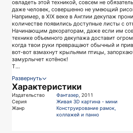
овладеть этой техникой, совсем не обязател
даже человек, совершенно не умеющий рисов
Например, в XIX веке в Англии декупаж прон
количестве появились доступные листы с о
Начинающим декораторам, даже если им сов
технике объемного декупажа доставит огромн
когда твои руки превращают обычный и прив
вот-вот взмахнут крыльями птицы, запорхают
замурлычет котёнок!
Т...
Развернуть
Характеристики
Издательство
Фантазер
,
2011
Серия
Живая 3D картина - мини
Жанр
Конструирование рамок,
коллажей и панно