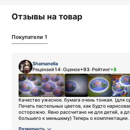
Отзывы на товар
Покупатели 1
Shamanella
Рецензий
14
Оценок
+93
Рейтинг
+8
•
•
Качество ужасное. бумага очень тонкая. (для 
Печать пастельных цветов, как будто нарисова
осторожно. Явно рассчитано не для детей, а дл
большего к меньшему) Теперь о комплектации. 
Развернуть