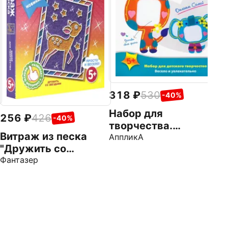
"
B
(
318
530
-40%
Набор для
256
426
-40%
творчества.
Витраж из песка
Фоторамка из фетра
АппликА
"Дружить со
"Слонёнок" (С3310-
звездами" (408023)
Фантазер
03)