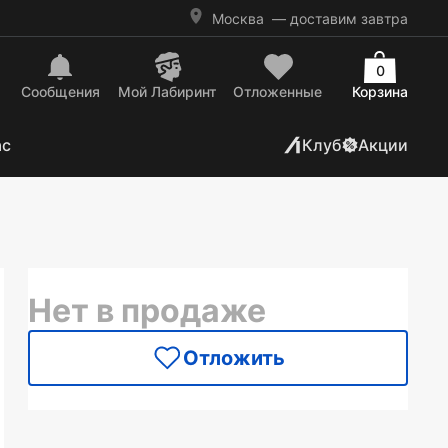
Москва
— доставим завтра
0
Сообщения
Mой Лабиринт
Отложенные
Корзина
ас
Клуб
Акции
Нет в продаже
Отложить