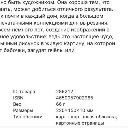
ьно быть художником. Она хороша тем, что
ать, может добиться отличного результата.
ик почти в каждый дом, когда в большом
тпечатанными коллекциями для вырезания.
сем немного лет, создание изображений в
ое удовольствие: ведь это настоящее чудо,
ычный рисунок в живую картину, на которой
 бабочки, загудят пчёлы или
ID товара
289212
ISBN
4650057902985
Вес
66
г
Размеры
220x150x10
мм
Тип обложки
карт - картонная обложка,
картонные страницы