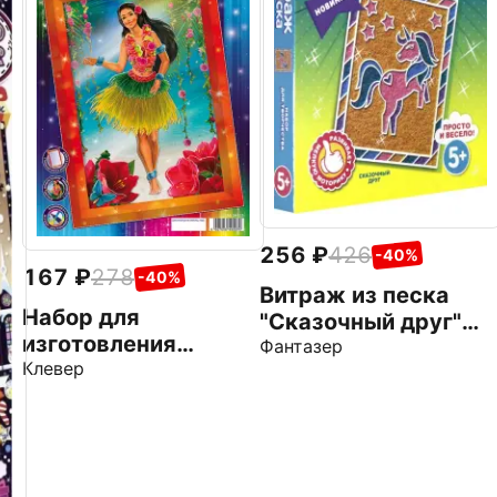
256
426
-40%
167
278
-40%
Витраж из песка
Набор для
"Сказочный друг"
изготовления
(408024)
Фантазер
картины "Солнце
Клевер
Таити"