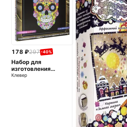
178
297
-40%
Набор для
изготовления
картины Маори.
Клевер
Роджер, антистресс