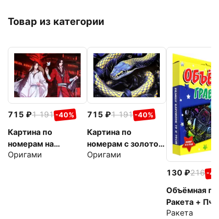
Товар из категории
715
1 191
715
1 191
-40%
-40%
Картина по
Картина по
номерам на
номерам с золотом
Оригами
Оригами
подрамнике
на подрамнике
Благословение
Символ вечности
130
216
-4
небожителей.
Объёмная гр
Искатель цветов
Ракета + Пчё
Ракета