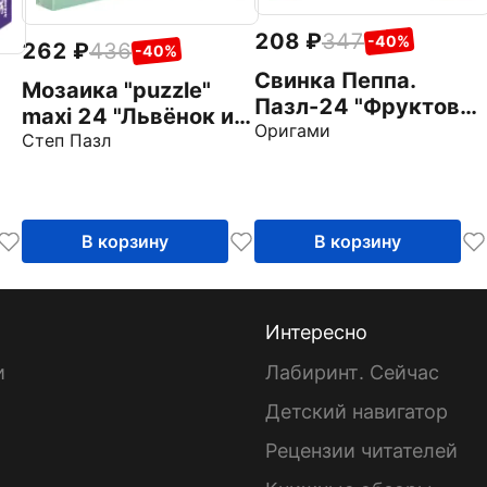
208
347
-40%
262
436
-40%
Свинка Пеппа.
Мозаика "puzzle"
Пазл-24 "Фруктовая
maxi 24 "Львёнок и
корзина" (05847)
Оригами
Черепаха" (70017)
Степ Пазл
В корзину
В корзину
Интересно
и
Лабиринт. Сейчас
Детский навигатор
ы
Рецензии читателей