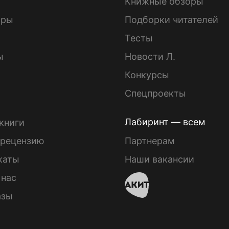
Книжные обзоры
ары
Подборки читателей
Тесты
ы
Новости Л.
Конкурсы
Спецпроекты
Лабиринт — всем
книги
 рецензию
Партнерам
каты
Наши вакансии
 нас
азы