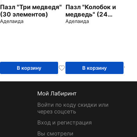
Пазл "Три медведя"
Пазл "Колобок и
(30 элементов)
медведь" (24
Аделаида
элемента)
Аделаида
В корзину
В корзину
Мой Лабиринт
Войти по коду скидки или
через соцсеть
Вход и регистрация
Вы смотрели