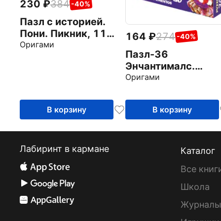
230
384
-40%
Пазл с историей.
Пони. Пикник, 11
164
274
-40%
элементов
Оригами
Пазл-36
Энчантималс.
Репетируем
Оригами
В корзину
В корзину
Лабиринт в кармане
Каталог
Все книг
Школа
Журнал