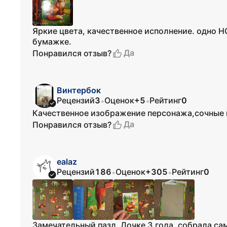
Яркие цвета, качественное исполнение. одно Н
бумажке.
Да
Понравился отзыв?
Винтербок
Рецензий
3
Оценок
+5
Рейтинг
0
•
•
Качественное изображение персонажа,сочные 
Да
Понравился отзыв?
ealaz
Рецензий
186
Оценок
+305
Рейтинг
0
•
•
Замечательный пазл. Дочке 3 года, собрала са