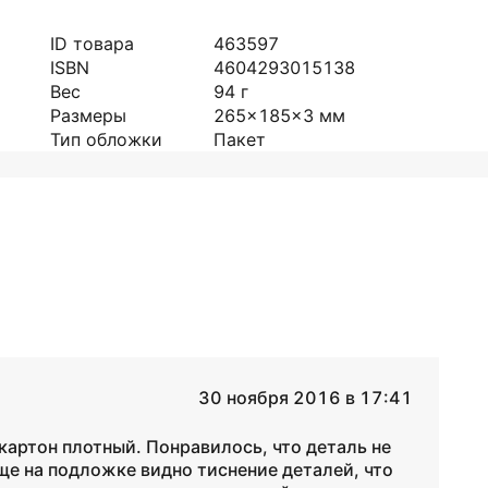
ID товара
463597
ISBN
4604293015138
Вес
94
г
Размеры
265x185x3
мм
Тип обложки
Пакет
30 ноября 2016 в 17:41
картон плотный. Понравилось, что деталь не
еще на подложке видно тиснение деталей, что