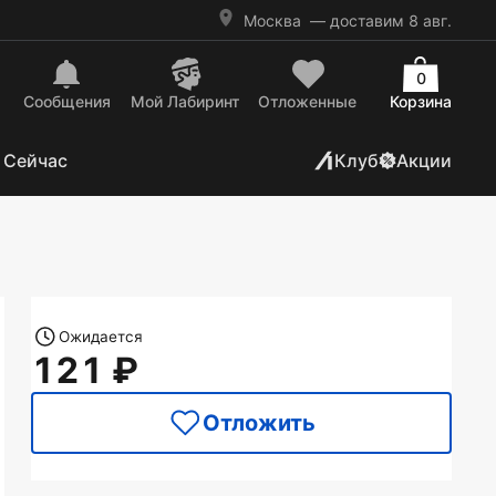
Москва
— доставим 8 авг.
0
Сообщения
Mой Лабиринт
Отложенные
Корзина
 Сейчас
Клуб
Акции
Ожидается
121
Отложить