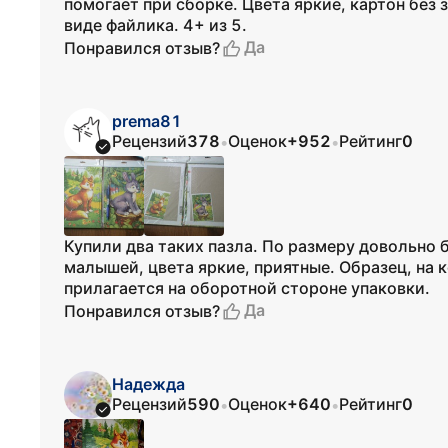
помогает при сборке. Цвета яркие, картон без 
виде файлика. 4+ из 5.
Да
Понравился отзыв?
prema81
Рецензий
378
Оценок
+952
Рейтинг
0
•
•
Купили два таких пазла. По размеру довольно 
малышей, цвета яркие, приятные. Образец, на 
прилагается на оборотной стороне упаковки.
Да
Понравился отзыв?
Надежда
Рецензий
590
Оценок
+640
Рейтинг
0
•
•