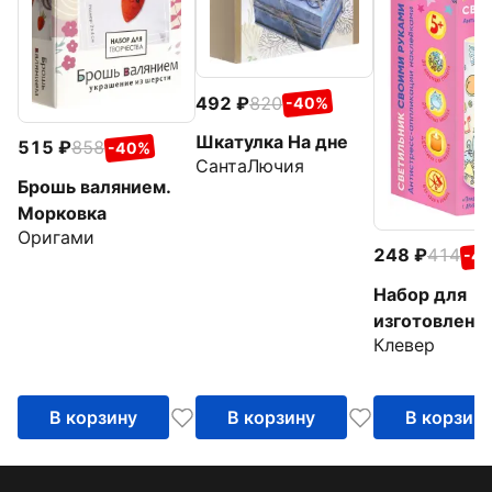
492
820
-40%
Шкатулка На дне
515
858
-40%
СантаЛючия
Брошь валянием.
Морковка
Оригами
248
414
-4
Набор для
изготовлени
Клевер
светильника
Праздник с
друзьями
В корзину
В корзину
В корзин