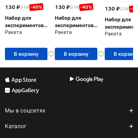
130
216
130
216
-40%
-40%
130
216
-4
Набор для
Набор для
Набор для
экспериментов
экспериментов
эксперимент
Ракета
Ракета
Черепашка
Цветок
Ракета
Улитка
В корзину
В корзину
В корзин
Мы в соцсетях
Каталог