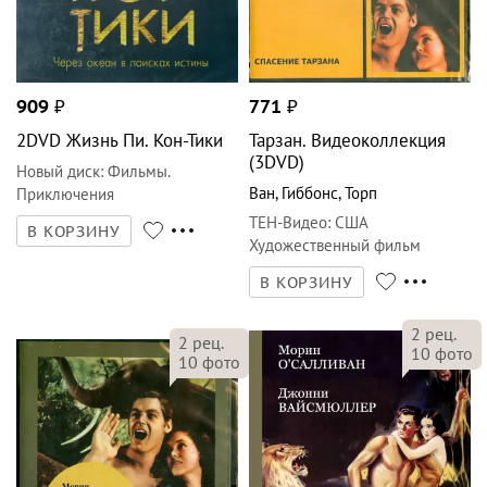
909
₽
771
₽
2DVD Жизнь Пи. Кон-Тики
Тарзан. Видеоколлекция
(3DVD)
Новый диск
:
Фильмы.
Ван
,
Гиббонс
,
Торп
Приключения
ТЕН-Видео
:
США
В КОРЗИНУ
Художественный фильм
В КОРЗИНУ
2
рец.
2
рец.
10
фото
10
фото