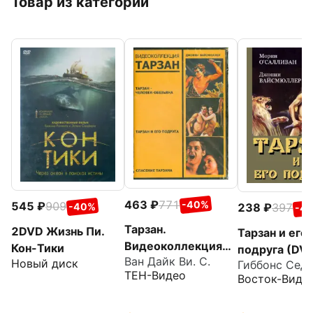
Товар из категории
463
771
-40%
545
909
-40%
238
397
-4
Тарзан.
2DVD Жизнь Пи.
Тарзан и его
Видеоколлекция
Кон-Тики
подруга (DV
Ван Дайк Ви. С.
(3DVD)
Новый диск
Гиббонс Сед
ТЕН-Видео
Восток-Виде