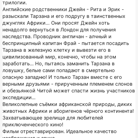
трилогии.
Английские родственники Джейн - Рита и Эрик -
разыскали Тарзана и его подругу в таинственных
джунглях Африки… Они просят Джейн хоть
ненадолго вернуться в Лондон для получения
наследства. Проводник англичан - алчный и
беспринципный капитан Фрай - пытается посадить
Тарзана в железную клетку и вывезти его в
цивилизованный мир, конечно, чтобы на этом
заработать... Но, пытаясь заманить Тарзана в
ловушку, белые сами попадают в смертельно
опасную западню! И только Тарзан вместе с его
верными друзьями - прирученным племенем слонов
и обезьянкой Читой может спасти жизнь участников
экспедиции...
Великолепные съёмки африканской природы, диких
животных Африки и аборигенов чёрного континента!
Захватывающее зрелище для любителей
приключенческого кино!
Фильм отреставрирован. Идеальное качество