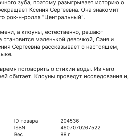
очного зуба, поэтому разыгрывает историю о
рекращает Ксения Сергеевна. Она знакомит
ого рок-н-ролла "Центральный".
мени, а клоуны, естественно, решают
а становится маленькой девочкой, Саня и
ения Сергеевна рассказывает о настоящем,
зыке.
время поговорить о стихии воды. Из чего
 ней обитает. Клоуны проведут исследования и,
ID товара
204536
ISBN
4607070267522
Вес
88
г