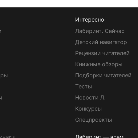
Интересно
и
Лабиринт. Сейчас
Детский навигатор
ы
Рецензии читателей
Книжные обзоры
ары
Подборки читателей
Тесты
ы
Новости Л.
Конкурсы
Спецпроекты
Лабиринт — всем
книги