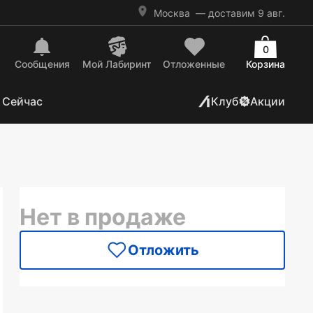
Москва
— доставим 9 авг.
0
Сообщения
Mой Лабиринт
Отложенные
Корзина
 Сейчас
Клуб
Акции
Нет в продаже
Отложить