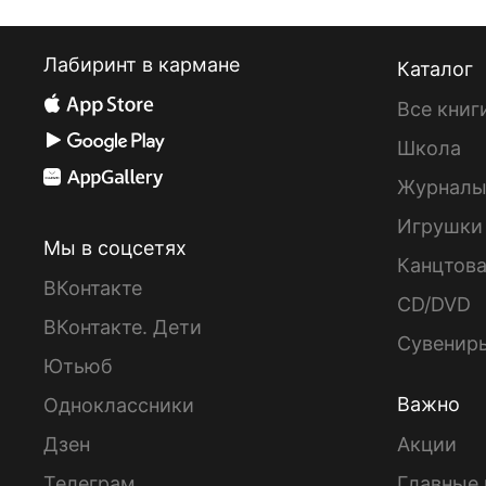
Лабиринт в кармане
Каталог
Все книг
Школа
Журнал
Игрушки
Мы в соцсетях
Канцтов
ВКонтакте
CD/DVD
ВКонтакте. Дети
Сувенир
Ютьюб
Важно
Одноклассники
Дзен
Акции
Телеграм
Главные 