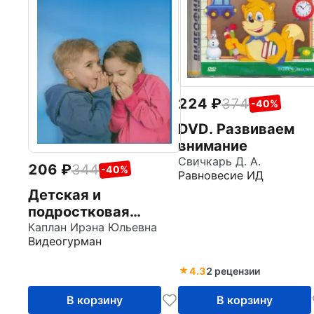
224
374
-40%
DVD. Развиваем
внимание
Свичкарь Д. А.
206
344
-40%
Равновесие ИД
Детская и
подростковая
сексология с
Каплан Ирэна Юльевна
Видеогурман
доктором Ирэной
Каплан DVD
4.3
2 рецензии
В корзину
В корзину