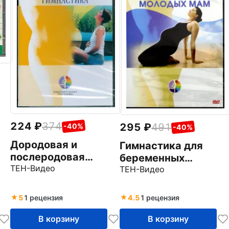
224
374
295
491
-40%
-40%
Дородовая и
Гимнастика для
послеродовая
беременных
гимнастика (DVD)
ТЕН-Видео
женщин и молодых
ТЕН-Видео
мам (DVD)
5
1 рецензия
4.5
1 рецензия
В корзину
В корзину