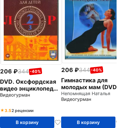
Б
т
Хв
Ви
206
344
-40%
206
344
-40%
Гимнастика для
DVD. Оксфордская
молодых мам (DVD)
видео энциклопедия
Непомнящая Наталья
для детей. Часть 2
Видеогурман
Видеогурман
3.5
2 рецензии
В корзину
В корзину