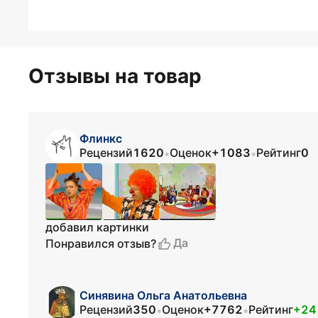
Отзывы на товар
Флинкс
Рецензий
1620
Оценок
+1083
Рейтинг
0
•
•
добавил картинки
Да
Понравился отзыв?
Синявина Ольга Анатольевна
Рецензий
350
Оценок
+7762
Рейтинг
+24
•
•