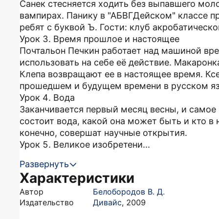
Санек стесняется ходить без выпавшего мол
вампирах. Панику в "АБВГДейском" классе п
ребят с буквой Ъ. Гости: клуб акробатическ
Урок 3. Время прошлое и настоящее
Почтальон Печкин работает над машиной вре
использовать на себе её действие. Макаронк
Клепа возвращают ее в настоящее время. Кс
прошедшем и будущем времени в русском я
Урок 4. Вода
Заканчивается первый месяц весны, и самое 
состоит вода, какой она может быть и кто в
конечно, совершат научные открытия.
Урок 5. Великое изобретени...
Развернуть
Характеристики
Автор
Белобородов В. Д.
Издательство
Дивайс
,
2009