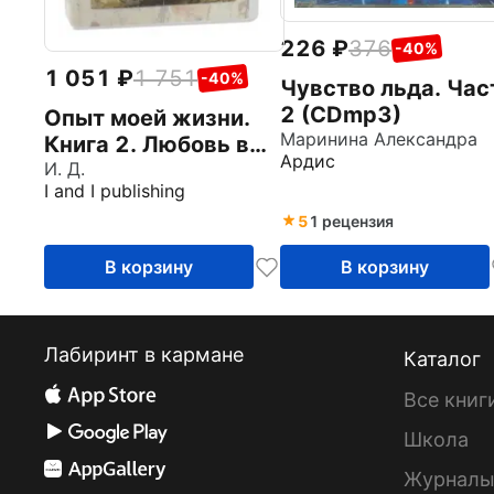
226
376
-40%
1 051
1 751
-40%
Чувство льда. Час
2 (CDmp3)
Опыт моей жизни.
Маринина Александра
Книга 2. Любовь в
Ардис
Нью-Йорке. Диски
И. Д.
I and I publishing
8-14 (7CD)
5
1 рецензия
В корзину
В корзину
Лабиринт в кармане
Каталог
Все книг
Школа
Журнал