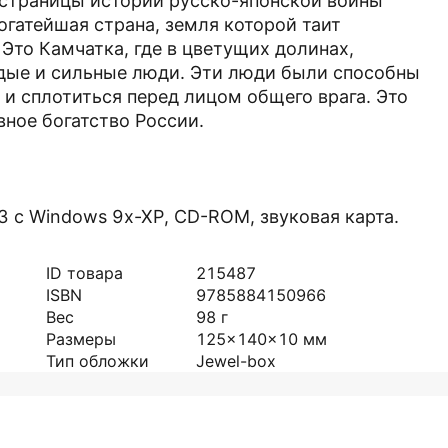
 страницы истории русско-японской войны
огатейшая страна, земля которой таит
Это Камчатка, где в цветущих долинах,
дые и сильные люди. Эти люди были способны
и сплотиться перед лицом общего врага. Это
вное богатство России.
 с Windows 9x-XP, CD-ROM, звуковая карта.
ID товара
215487
ISBN
9785884150966
Вес
98
г
Размеры
125x140x10
мм
Тип обложки
Jewel-box