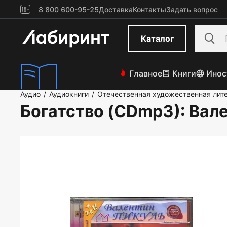
8 800 600-95-25
Доставка
Контакты
Задать вопрос
Каталог
Главное
Книги
Инос
Аудио
Аудиокниги
Отечественная художественная лит
/
/
Богатство (CDmp3)
: Вал