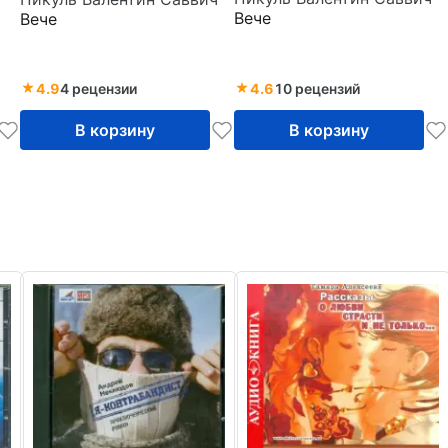
Кровь на снегу
Вече
Вече
4.9
4 рецензии
4.6
10 рецензий
В корзину
В корзину