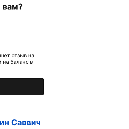
н вам?
шет отзыв на
й на баланс в
ин Саввич