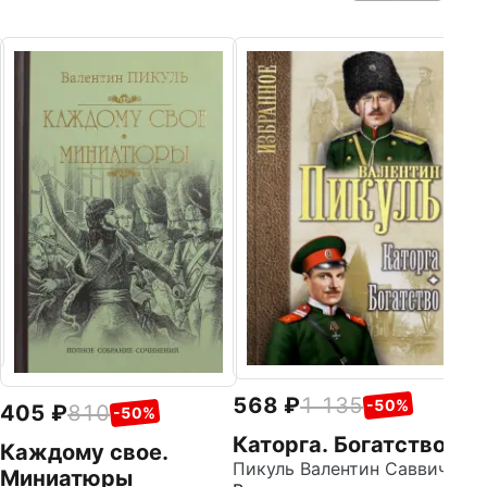
7
Ф
п
и
Пи
Ве
568
1 135
-50%
405
810
-50%
Каторга. Богатство
Каждому свое.
Пикуль Валентин Саввич
Миниатюры