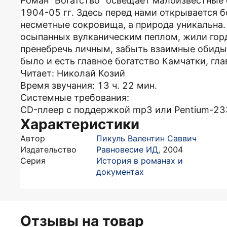
Роман "Богатство" освещает малоизвестные
1904-05 гг. Здесь перед нами открывается б
несметные сокровища, а природа уникальна. 
осыпанных вулканическим пеплом, жили гор
пренебречь личным, забыть взаимные обиды 
было и есть главное богатство Камчатки, гла
Читает: Николай Козий
Время звучания: 13 ч. 22 мин.
Системные требования:
CD-плеер с поддержкой mp3 или Pentium-233
Характеристики
Автор
Пикуль Валентин Саввич
Издательство
Равновесие ИД
,
2004
Серия
История в романах и
документах
Отзывы на товар