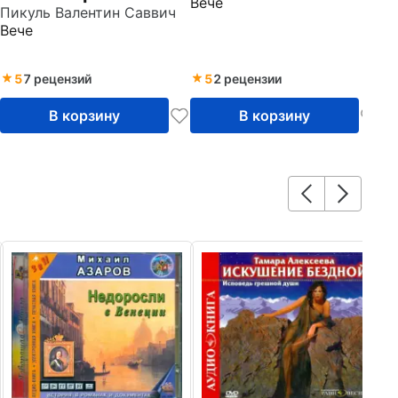
Вече
Пикуль Валентин Саввич
Вече
5
7 рецензий
5
2 рецензии
В корзину
В корзину
2
Б
(
Ра