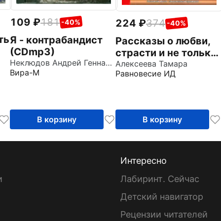
109
181
224
374
-40%
-40%
ть
Я - контрабандист
Рассказы о любви,
(CDmp3)
страсти и не только
Неклюдов Андрей Геннадьевич
(CDmp3)
Алексеева Тамара
Вира-М
Равновесие ИД
В корзину
В корзину
Интересно
и
Лабиринт. Сейчас
Детский навигатор
ы
Рецензии читателей