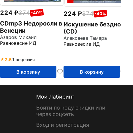
224
374
-40%
224
374
-40%
CDmp3 Недоросли в
Искушение бездной
Венеции
(CD)
Азаров Михаил
Алексеева Тамара
Равновесие ИД
Равновесие ИД
2.5
1 рецензия
В корзину
В корзину
Мой Лабиринт
Войти по коду скидки или
через соцсеть
Вход и регистрация