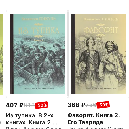
368
736
407
813
-50%
-50%
Фаворит. Книга 2.
Из тупика. В 2-х
Его Таврида
книгах. Книга 2.
ч
Пикуль Валентин Саввич
Пикуль Валентин Саввич