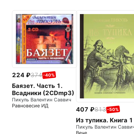
224
374
-40%
Баязет. Часть 1.
Всадники (2CDmp3)
Пикуль Валентин Саввич
Равновесие ИД
407
813
-50%
Из тупика. Книга 1
Пикуль Валентин Савви
Вече