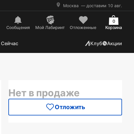
Москва
— доставим 10 авг.
0
Сообщения
Mой Лабиринт
Отложенные
Корзина
 Сейчас
Клуб
Акции
Нет в продаже
Отложить