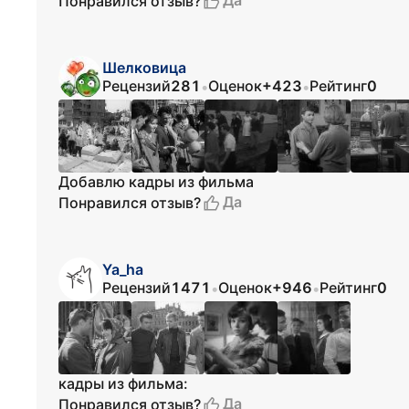
Да
Понравился отзыв?
Шелковица
Рецензий
281
Оценок
+423
Рейтинг
0
•
•
Добавлю кадры из фильма
Да
Понравился отзыв?
Ya_ha
Рецензий
1471
Оценок
+946
Рейтинг
0
•
•
кадры из фильма:
Да
Понравился отзыв?