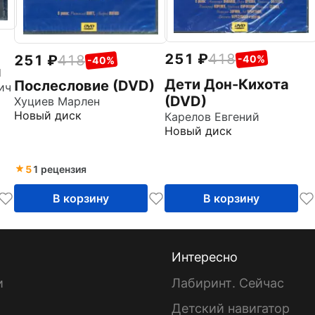
251
418
251
418
-40%
-40%
я
Дети Дон-Кихота
Послесловие (DVD)
ич
(DVD)
Хуциев Марлен
Новый диск
Карелов Евгений
Новый диск
5
1 рецензия
В корзину
В корзину
Интересно
и
Лабиринт. Сейчас
Детский навигатор