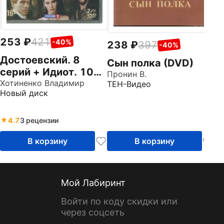
253
421
-40%
238
397
-40%
Достоевский. 8
Сын полка (DVD)
серий + Идиот. 10
Пронин В.
серий (2DVD)
Хотиненко Владимир
ТЕН-Видео
Новый диск
4.7
3 рецензии
В корзину
В корзину
Мой Лабиринт
Войти по коду скидки или
через соцсеть