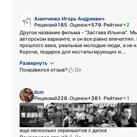
Анипченко Игорь Андреевич
Рецензий
185
Оценок
+579
Рейтинг
+2
•
•
Другое название фильма - "Застава Ильича". Мы
авторском варианте, и он все равно впечатлял
прошлого века, реальные молодые люди, а не к
Короче, подарок для ностальгирующих и...
Развернуть
Да
Понравился отзыв?
licm
Рецензий
228
Оценок
+381
Рейтинг
+1
•
•
еще несколько скриншотов с диска