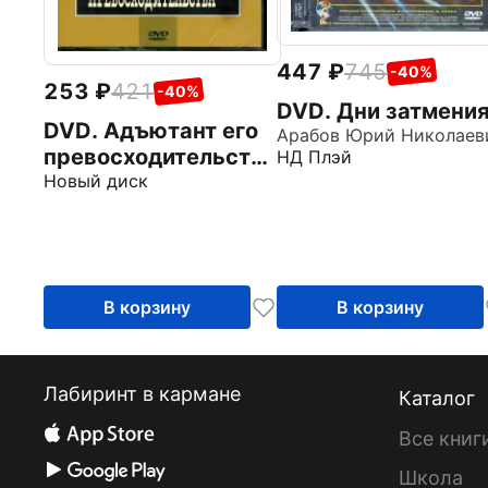
447
745
-40%
253
421
-40%
DVD. Дни затмени
DVD. Адъютант его
Арабов Юрий Николаев
превосходительства
НД Плэй
1-3
Новый диск
В корзину
В корзину
Лабиринт в кармане
Каталог
Все книг
Школа