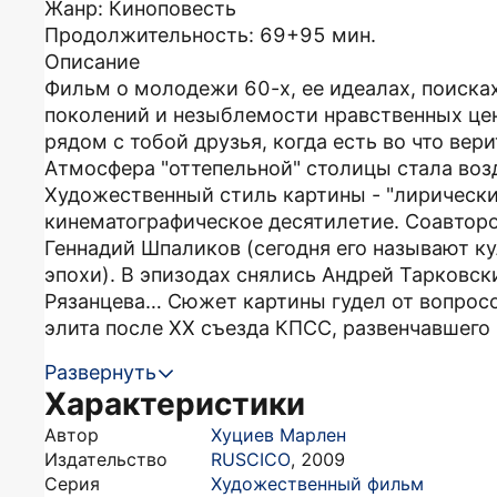
Жанр: Киноповесть
Продолжительность: 69+95 мин.
Описание
Фильм о молодежи 60-х, ее идеалах, поиска
поколений и незыблемости нравственных ценн
рядом с тобой друзья, когда есть во что вер
Атмосфера "оттепельной" столицы стала воз
Художественный стиль картины - "лирически
кинематографическое десятилетие. Соавтор
Геннадий Шпаликов (сегодня его называют 
эпохи). В эпизодах снялись Андрей Тарковск
Рязанцева… Сюжет картины гудел от вопросо
элита после XX съезда КПСС, развенчавшего "
Развернуть
Характеристики
Автор
Хуциев Марлен
Издательство
RUSCICO
,
2009
Серия
Художественный фильм