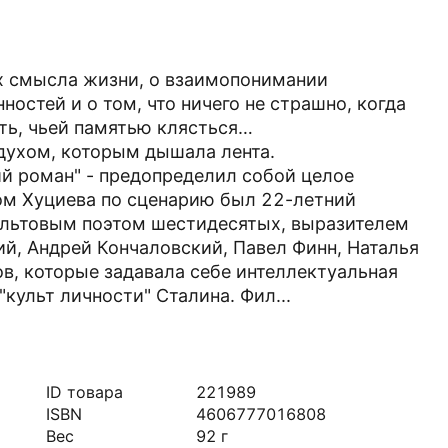
х смысла жизни, о взаимопонимании
остей и о том, что ничего не страшно, когда
ить, чьей памятью клясться…
духом, которым дышала лента.
й роман" - предопределил собой целое
ом Хуциева по сценарию был 22-летний
культовым поэтом шестидесятых, выразителем
ий, Андрей Кончаловский, Павел Финн, Наталья
в, которые задавала себе интеллектуальная
культ личности" Сталина. Фил...
ID товара
221989
ISBN
4606777016808
Вес
92
г