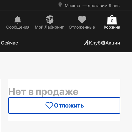
Москва
— доставим 9 авг.
0
Сообщения
Mой Лабиринт
Отложенные
Корзина
 Сейчас
Клуб
Акции
Нет в продаже
Отложить