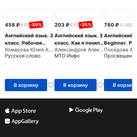
458
915
203
312
760
1 169
-50%
-35%
-
Английский язык. 3
Английский язык. 3
Английский я
класс. Рабочая
класс. Как я понял
Beginner. Ра
Комарова Юлия Александровна
Александров Александр Вячеславович
тетрадь к учебнику
тему.
тетрадь
Русское слово
МТО Инфо
Просвещени
Ю.А. Комаровой,
Тематические
И.В. Ларионовой
задания
В корзину
В корзину
В корзин