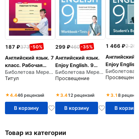
1 466
2 25
187
373
299
460
-50%
-35%
Английский я
Английский язык. 7
Английский язык.
Enjoy English
класс. Рабочая
Enjoy English. 9
класс. Учебн
Биболетова Мерем Забатовна
Биболетова Мерем Забатовна
тетрадь к учебнику
класс. Рабочая
Просвещени
Титул
Просвещение
ФГОС
Enjoy English. ФГОС
тетрадь с
контрольными
работами. ФГОС
4.4
46 рецензий
3.4
12 рецензий
3.1
8 реценз
В корзину
В корзину
В корзин
Товар из категории