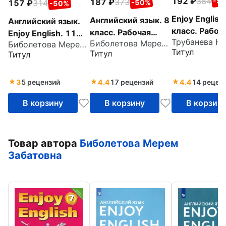
192
384
-5
187
373
-50%
157
314
-50%
Enjoy English
Английский язык. 8
Английский язык.
класс. Рабоч
класс. Рабочая
Enjoy English. 11
тетрадь №2 
Биболетова Мерем Забатовна
тетрадь к учебнику
Биболетова Мерем Забатовна
класс. Рабочая
Титул
Титул
Титул
учебнику.
"Английский с
тетрадь № 2
Контрольны
удовольствием".
Контрольные
работы. ФГО
ФГОС
работы
3
5 рецензий
4.4
17 рецензий
4.4
14 рецен
В корзину
В корзину
В корзин
Товар автора
Биболетова Мерем
Забатовна